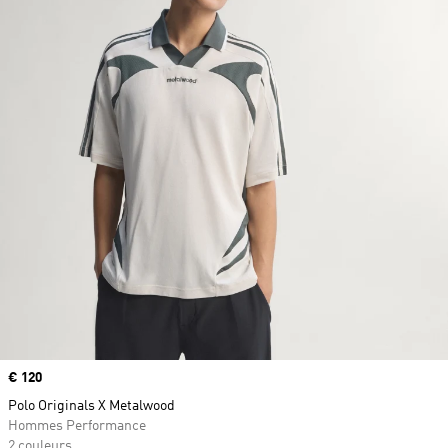
Prix
€ 120
Polo Originals X Metalwood
Hommes Performance
2 couleurs