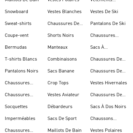
Maillots De Bain
Vestes Polaires
Vêtements
Sportifs
Snowboard
Vestes Blanches
Vestes De Ski
Sweat-shirts
Chaussures De
Pantalons De Ski
Basketball
Coupe-vent
Shorts Noirs
Chaussures
Rouges
Bermudas
Manteaux
Sacs À
Bandoulière
T-shirts Blancs
Combinaisons
Chaussures De
Rugby
Pantalons Noirs
Sacs Banane
Chaussures De
Skateur
Chaussures
Crop Tops
Vestes Hivernales
Bleues
Chaussures
Vestes Aviateur
Chaussures De
Dorées
Marche
Socquettes
Débardeurs
Sacs À Dos Noirs
Imperméables
Sacs De Sport
Chaussons
D'escalade
Chaussures
Maillots De Bain
Vestes Polaires