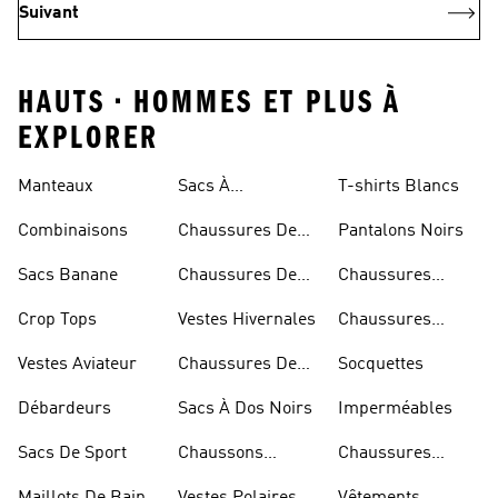
Suivant
HAUTS • HOMMES ET PLUS À
EXPLORER
Rouges
Manteaux
Sacs À
T-shirts Blancs
Bandoulière
Combinaisons
Chaussures De
Pantalons Noirs
Rugby
Sacs Banane
Chaussures De
Chaussures
Skateur
Bleues
Crop Tops
Vestes Hivernales
Chaussures
Dorées
Vestes Aviateur
Chaussures De
Socquettes
Marche
Débardeurs
Sacs À Dos Noirs
Imperméables
Sacs De Sport
Chaussons
Chaussures
D'escalade
Blanches