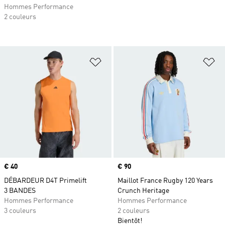
Hommes Performance
2 couleurs
Ajouter à la Liste de produits favor
Aj
Prix
€ 40
Prix
€ 90
DÉBARDEUR D4T Primelift
Maillot France Rugby 120 Years
3 BANDES
Crunch Heritage
Hommes Performance
Hommes Performance
3 couleurs
2 couleurs
Bientôt!