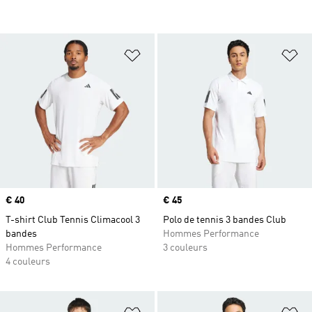
Ajouter à la Liste de produits favor
Aj
Prix
€ 40
Prix
€ 45
T-shirt Club Tennis Climacool 3
Polo de tennis 3 bandes Club
bandes
Hommes Performance
Hommes Performance
3 couleurs
4 couleurs
Ajouter à la Liste de produits favor
Aj