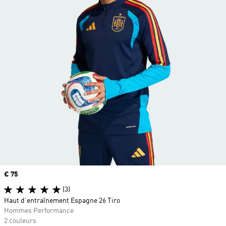
Prix
€ 75
(3)
Haut d’entraînement Espagne 26 Tiro
Hommes Performance
2 couleurs