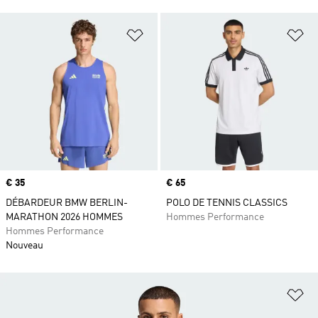
Ajouter à la Liste de produits favor
Aj
Prix
€ 35
Prix
€ 65
DÉBARDEUR BMW BERLIN-
POLO DE TENNIS CLASSICS
MARATHON 2026 HOMMES
Hommes Performance
Hommes Performance
Nouveau
Aj