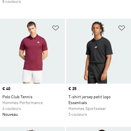
8 couleurs
Ajouter à la Liste de produits favor
Aj
Prix
€ 40
Prix
€ 25
Polo Club Tennis
T-shirt jersey petit logo
Hommes Performance
Essentials
4 couleurs
Hommes Sportswear
Nouveau
5 couleurs