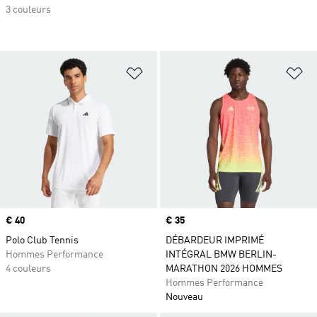
3 couleurs
Ajouter à la Liste de produits favor
Aj
Prix
€ 40
Prix
€ 35
Polo Club Tennis
DÉBARDEUR IMPRIMÉ
Hommes Performance
INTÉGRAL BMW BERLIN-
4 couleurs
MARATHON 2026 HOMMES
Hommes Performance
Nouveau