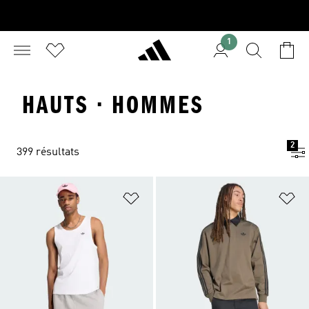
1
HAUTS · HOMMES
2
399 résultats
Ajouter à la Liste de produits favor
Aj