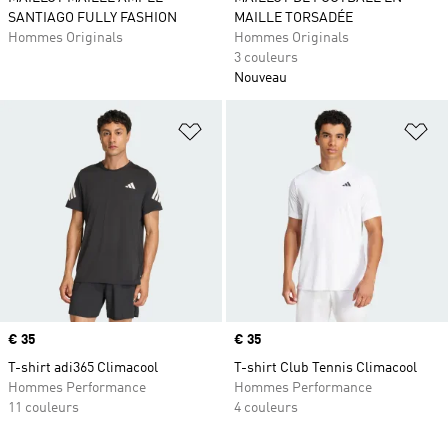
SANTIAGO FULLY FASHION
MAILLE TORSADÉE
Hommes Originals
Hommes Originals
3 couleurs
Nouveau
Ajouter à la Liste de produits favor
Aj
Prix
€ 35
Prix
€ 35
T-shirt adi365 Climacool
T-shirt Club Tennis Climacool
Hommes Performance
Hommes Performance
11 couleurs
4 couleurs