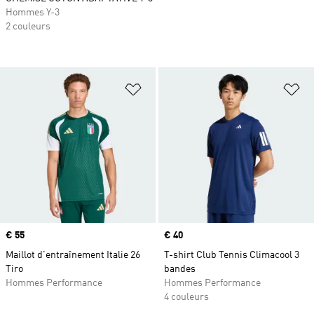
Hommes Y-3
2 couleurs
Ajouter à la Liste de produits favor
Aj
Prix
€ 55
Prix
€ 40
Maillot d'entraînement Italie 26
T-shirt Club Tennis Climacool 3
Tiro
bandes
Hommes Performance
Hommes Performance
4 couleurs