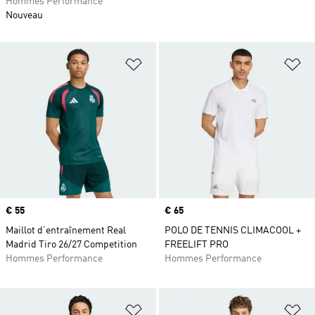
Hommes Performance
Nouveau
Ajouter à la Liste de produits favor
Aj
Prix
€ 55
Prix
€ 65
Maillot d’entraînement Real
POLO DE TENNIS CLIMACOOL +
Madrid Tiro 26/27 Competition
FREELIFT PRO
Hommes Performance
Hommes Performance
Ajouter à la Liste de produits favor
Aj