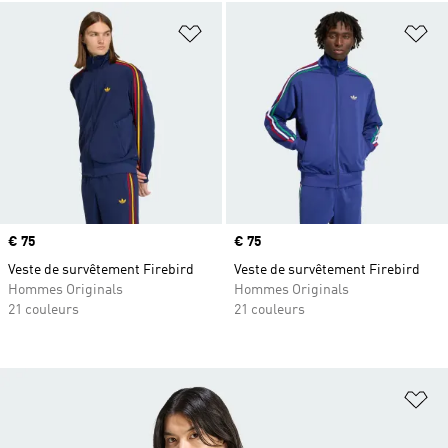
Ajouter à la Liste de produits favor
Aj
Prix
€ 75
Prix
€ 75
Veste de survêtement Firebird
Veste de survêtement Firebird
Hommes Originals
Hommes Originals
21 couleurs
21 couleurs
Aj