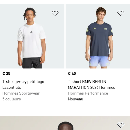
Ajouter à la Liste de produits favor
Aj
Prix
€ 25
Prix
€ 40
T-shirt jersey petit logo
T-short BMW BERLIN-
Essentials
MARATHON 2026 Hommes
Hommes Sportswear
Hommes Performance
5 couleurs
Nouveau
Aj