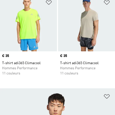
Ajouter à la Liste de produits favor
Aj
Prix
€ 35
Prix
€ 35
T-shirt adi365 Climacool
T-shirt adi365 Climacool
Hommes Performance
Hommes Performance
11 couleurs
11 couleurs
Aj