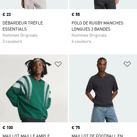
Prix
€ 23
Prix
€ 55
DÉBARDEUR TRÈFLE
POLO DE RUGBY MANCHES
ESSENTIALS
LONGUES 3 BANDES
Hommes Originals
Hommes Originals
3 couleurs
4 couleurs
Ajouter à la Liste de produits favor
Aj
Prix
€ 100
Prix
€ 75
MAILLOT MAILLE AMPLE
MAILLOT DE FOOTBALL EN