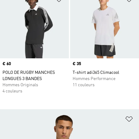
Prix
€ 60
Prix
€ 35
POLO DE RUGBY MANCHES
T-shirt adi365 Climacool
LONGUES 3 BANDES
Hommes Performance
Hommes Originals
11 couleurs
4 couleurs
Aj