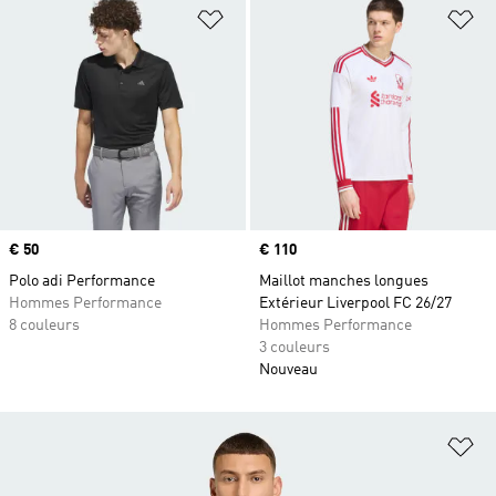
Ajouter à la Liste de produits favor
Aj
Prix
€ 50
Prix
€ 110
Polo adi Performance
Maillot manches longues
Hommes Performance
Extérieur Liverpool FC 26/27
8 couleurs
Hommes Performance
3 couleurs
Nouveau
Aj