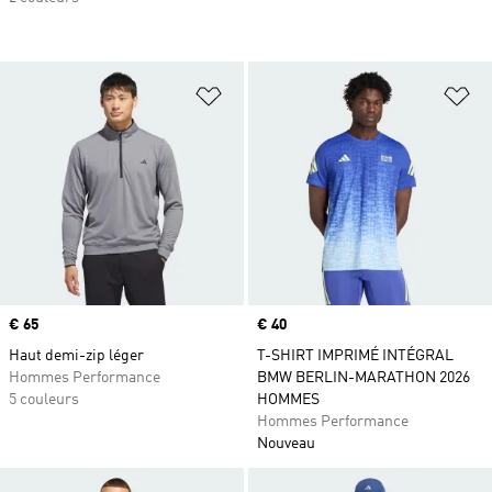
Ajouter à la Liste de produits favor
Aj
Prix
€ 65
Prix
€ 40
Haut demi-zip léger
T-SHIRT IMPRIMÉ INTÉGRAL
Hommes Performance
BMW BERLIN-MARATHON 2026
5 couleurs
HOMMES
Hommes Performance
Nouveau