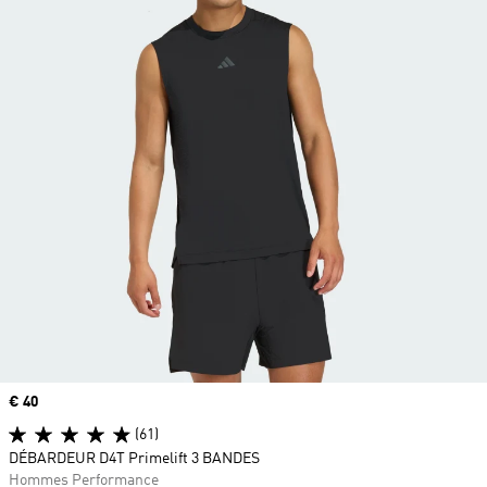
Prix
€ 40
(61)
DÉBARDEUR D4T Primelift 3 BANDES
Hommes Performance