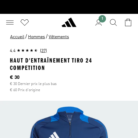
1
/
/
Accueil
Hommes
Vêtements
4.4
(37)
HAUT D'ENTRAÎNEMENT TIRO 24
COMPETITION
Current price
€ 30
€ 30 Dernier prix le plus bas
€ 60 Prix d'origine