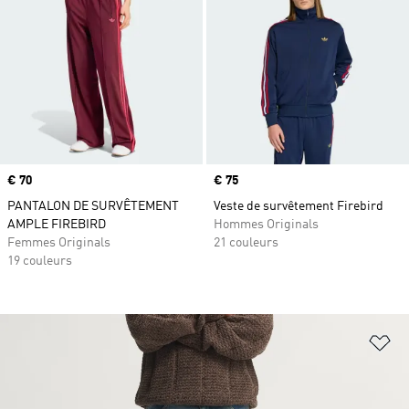
Prix
€ 70
Prix
€ 75
PANTALON DE SURVÊTEMENT
Veste de survêtement Firebird
AMPLE FIREBIRD
Hommes Originals
Femmes Originals
21 couleurs
19 couleurs
Aj