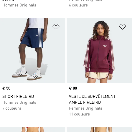
Hommes Originals
6 couleurs
Ajouter à la Liste de produits favor
Aj
Prix
€ 50
Prix
€ 80
SHORT FIREBIRD
VESTE DE SURVÊTEMENT
Hommes Originals
AMPLE FIREBIRD
7 couleurs
Femmes Originals
11 couleurs