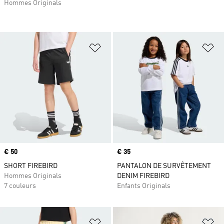
Hommes Originals
Ajouter à la Liste de produits favor
Aj
Prix
€ 50
Prix
€ 35
SHORT FIREBIRD
PANTALON DE SURVÊTEMENT
Hommes Originals
DENIM FIREBIRD
7 couleurs
Enfants Originals
Ajouter à la Liste de produits favor
Aj