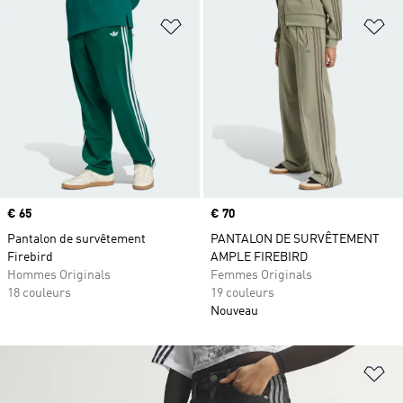
Ajouter à la Liste de produits favor
Aj
Prix
€ 65
Prix
€ 70
Pantalon de survêtement
PANTALON DE SURVÊTEMENT
Firebird
AMPLE FIREBIRD
Hommes Originals
Femmes Originals
18 couleurs
19 couleurs
Nouveau
Aj