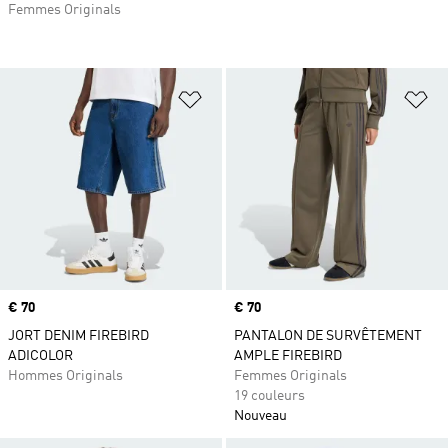
Femmes Originals
Ajouter à la Liste de produits favor
Aj
Prix
€ 70
Prix
€ 70
JORT DENIM FIREBIRD
PANTALON DE SURVÊTEMENT
ADICOLOR
AMPLE FIREBIRD
Hommes Originals
Femmes Originals
19 couleurs
Nouveau