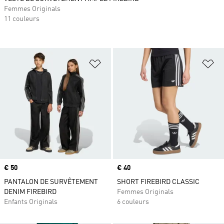
Femmes Originals
11 couleurs
Ajouter à la Liste de produits favor
Aj
Prix
€ 50
Prix
€ 40
PANTALON DE SURVÊTEMENT
SHORT FIREBIRD CLASSIC
DENIM FIREBIRD
Femmes Originals
Enfants Originals
6 couleurs