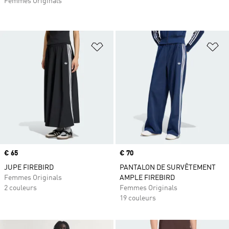
Femmes Originals
Ajouter à la Liste de produits favor
Aj
Prix
€ 65
Prix
€ 70
JUPE FIREBIRD
PANTALON DE SURVÊTEMENT
Femmes Originals
AMPLE FIREBIRD
2 couleurs
Femmes Originals
19 couleurs