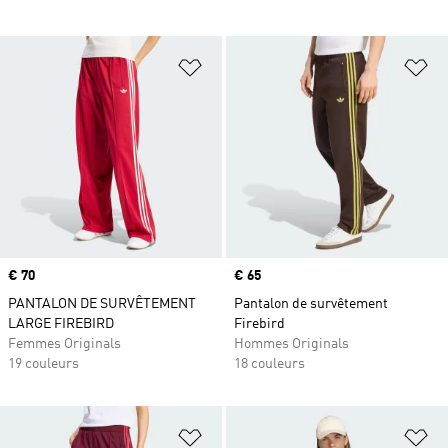
Ajouter à la Liste de produits favor
Aj
Prix
€ 70
Prix
€ 65
PANTALON DE SURVÊTEMENT
Pantalon de survêtement
LARGE FIREBIRD
Firebird
Femmes Originals
Hommes Originals
19 couleurs
18 couleurs
Ajouter à la Liste de produits favor
Aj