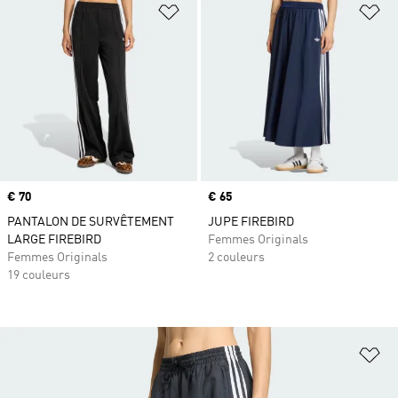
Ajouter à la Liste de produits favor
Aj
Prix
€ 70
Prix
€ 65
PANTALON DE SURVÊTEMENT
JUPE FIREBIRD
LARGE FIREBIRD
Femmes Originals
Femmes Originals
2 couleurs
19 couleurs
Aj