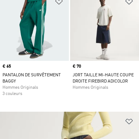
Ajouter à la Liste de produits favor
Aj
Prix
€ 65
Prix
€ 70
PANTALON DE SURVÊTEMENT
JORT TAILLE MI-HAUTE COUPE
BAGGY
DROITE FIREBIRD ADICOLOR
Hommes Originals
Hommes Originals
3 couleurs
Aj