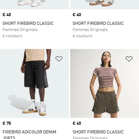
Prix
€ 40
Prix
€ 40
SHORT FIREBIRD CLASSIC
SHORT FIREBIRD CLASSIC
Femmes Originals
Femmes Originals
6 couleurs
6 couleurs
Ajouter à la Liste de produits favor
Aj
Prix
€ 70
Prix
€ 40
FIREBIRD ADICOLOR DENIM
SHORT FIREBIRD CLASSIC
JORTS
Femmes Originals