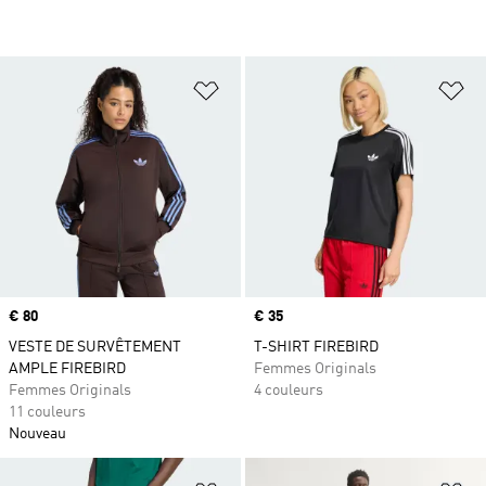
Ajouter à la Liste de produits favor
Aj
Prix
€ 80
Prix
€ 35
VESTE DE SURVÊTEMENT
T-SHIRT FIREBIRD
AMPLE FIREBIRD
Femmes Originals
Femmes Originals
4 couleurs
11 couleurs
Nouveau