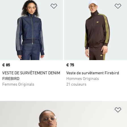
Ajouter à la Liste de produits favor
Aj
Prix
€ 85
Prix
€ 75
VESTE DE SURVÊTEMENT DENIM
Veste de survêtement Firebird
FIREBIRD
Hommes Originals
Femmes Originals
21 couleurs
Aj