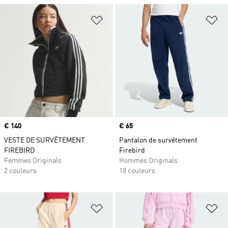
Ajouter à la Liste de produits favor
Aj
Prix
€ 140
Prix
€ 65
VESTE DE SURVÊTEMENT
Pantalon de survêtement
FIREBIRD
Firebird
Femmes Originals
Hommes Originals
2 couleurs
18 couleurs
Ajouter à la Liste de produits favor
Aj