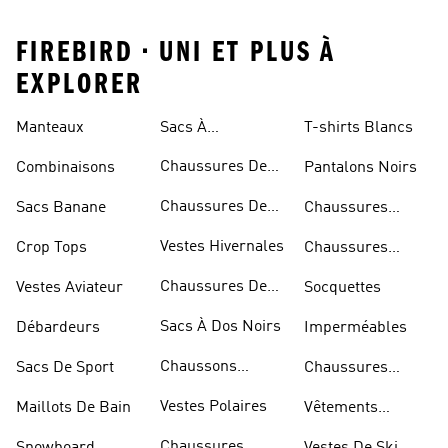
FIREBIRD • UNI ET PLUS À
EXPLORER
Manteaux
Sacs À
T-shirts Blancs
Bandoulière
Chaussures De
Combinaisons
Pantalons Noirs
Rugby
Chaussures De
Sacs Banane
Chaussures
Skateur
Bleues
Vestes Hivernales
Crop Tops
Chaussures
Dorées
Chaussures De
Vestes Aviateur
Socquettes
Marche
Sacs À Dos Noirs
Débardeurs
Imperméables
Chaussons
Sacs De Sport
Chaussures
D'escalade
Blanches
Vestes Polaires
Maillots De Bain
Vêtements
Sportifs
Chaussures