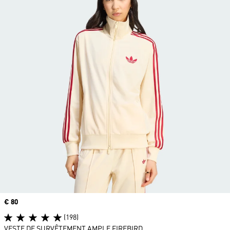
Prix
€ 80
(198)
VESTE DE SURVÊTEMENT AMPLE FIREBIRD