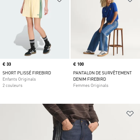
Prix
€ 33
Prix
€ 100
SHORT PLISSÉ FIREBIRD
PANTALON DE SURVÊTEMENT
Enfants Originals
DENIM FIREBIRD
2 couleurs
Femmes Originals
Aj