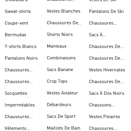
Snowboard
Vestes De Ski
D'haltérophilie
Vestes Blanches
Sweat-shirts
Pantalons De Ski
Chaussures De
Coupe-vent
Chaussures
Basketball
Rouges
Shorts Noirs
Bermudas
Sacs À
Bandoulière
Manteaux
T-shirts Blancs
Chaussures De
Rugby
Combinaisons
Pantalons Noirs
Chaussures De
Skateur
Sacs Banane
Chaussures
Vestes Hivernales
Bleues
Crop Tops
Chaussures
Chaussures De
Dorées
Marche
Vestes Aviateur
Socquettes
Sacs À Dos Noirs
Débardeurs
Imperméables
Chaussons
D'escalade
Sacs De Sport
Chaussures
Vestes Polaires
Blanches
Maillots De Bain
Vêtements
Chaussures