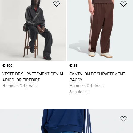
Ajouter à la Liste de produits favor
Aj
Prix
€ 100
Prix
€ 65
VESTE DE SURVÊTEMENT DENIM
PANTALON DE SURVÊTEMENT
ADICOLOR FIREBIRD
BAGGY
Hommes Originals
Hommes Originals
3 couleurs
Aj