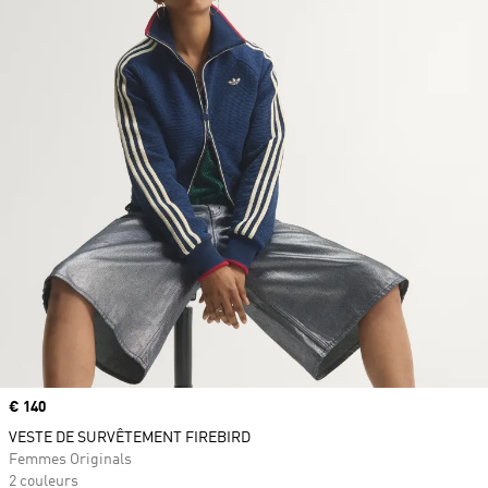
Prix
€ 140
VESTE DE SURVÊTEMENT FIREBIRD
Femmes Originals
2 couleurs