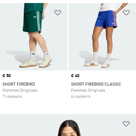
Ajouter à la Liste de produits favor
Aj
Prix
€ 50
Prix
€ 40
SHORT FIREBIRD
SHORT FIREBIRD CLASSIC
Hommes Originals
Femmes Originals
7 couleurs
6 couleurs
Aj