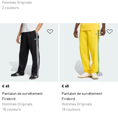
Femmes Originals
2 couleurs
Ajouter à la Liste de produits favor
Aj
Prix
€ 65
Prix
€ 65
Pantalon de survêtement
Pantalon de survêtement
Firebird
Firebird
Hommes Originals
Hommes Originals
18 couleurs
18 couleurs