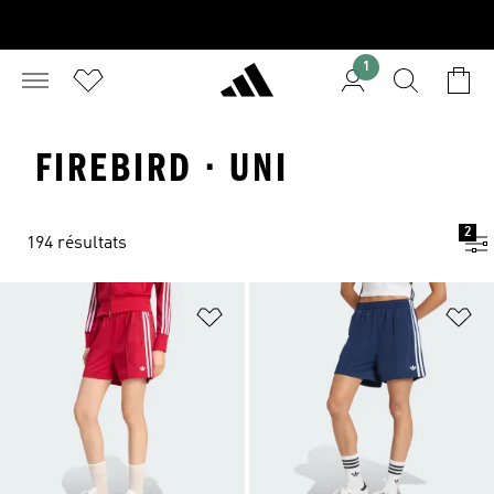
1
FIREBIRD · UNI
2
194 résultats
Ajouter à la Liste de produits favor
Aj