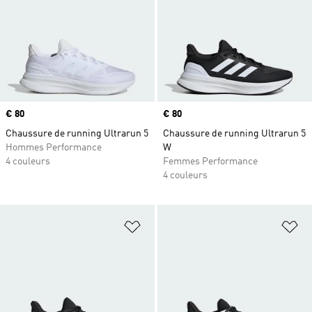
Prix
€ 80
Prix
€ 80
Chaussure de running Ultrarun 5
Chaussure de running Ultrarun 5
Hommes Performance
W
4 couleurs
Femmes Performance
4 couleurs
Ajouter à la Liste de produits favor
Aj