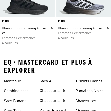
Prix
€ 80
Prix
€ 80
Chaussure de running Ultrarun 5
Chaussure de running Ultrarun 5
W
Femmes Performance
Femmes Performance
4 couleurs
4 couleurs
EQ • MASTERCARD ET PLUS À
EXPLORER
Manteaux
Sacs À
T-shirts Blancs
Bandoulière
Chaussures De
Combinaisons
Pantalons Noirs
Rugby
Chaussures De
Sacs Banane
Chaussures
Skateur
Bleues
Vestes Hivernales