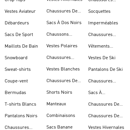
Crop Tops
Chaussures
Dorées
Chaussures De
Vestes Aviateur
Socquettes
Marche
Sacs À Dos Noirs
Débardeurs
Imperméables
Chaussons
Sacs De Sport
Chaussures
D'escalade
Blanches
Vestes Polaires
Maillots De Bain
Vêtements
Sportifs
Chaussures
Snowboard
Vestes De Ski
D'haltérophilie
Vestes Blanches
Sweat-shirts
Pantalons De Ski
Chaussures De
Coupe-vent
Chaussures
Basketball
Rouges
Shorts Noirs
Bermudas
Sacs À
Bandoulière
Manteaux
T-shirts Blancs
Chaussures De
Rugby
Combinaisons
Pantalons Noirs
Chaussures De
Skateur
Sacs Banane
Chaussures
Vestes Hivernales