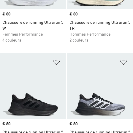
Prix
€ 80
Prix
€ 80
Chaussure de running Ultrarun 5
Chaussure de running Ultrarun 5
W
TR
Femmes Performance
Hommes Performance
4 couleurs
2 couleurs
Ajouter à la Liste de produits favor
Aj
Prix
€ 80
Prix
€ 80
Chaussure de running Ultrarun 5
Chaussure de running Ultrarun 5