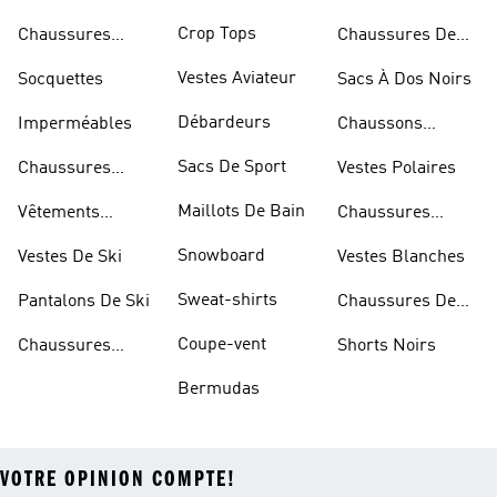
Bleues
Crop Tops
Chaussures
Chaussures De
Dorées
Marche
Vestes Aviateur
Socquettes
Sacs À Dos Noirs
Débardeurs
Imperméables
Chaussons
D'escalade
Sacs De Sport
Chaussures
Vestes Polaires
Blanches
Maillots De Bain
Vêtements
Chaussures
Sportifs
D'haltérophilie
Snowboard
Vestes De Ski
Vestes Blanches
Sweat-shirts
Pantalons De Ski
Chaussures De
Basketball
Coupe-vent
Chaussures
Shorts Noirs
Rouges
Bermudas
VOTRE OPINION COMPTE!