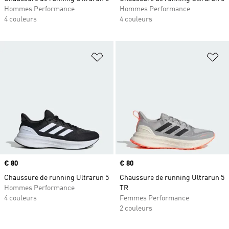
Hommes Performance
Hommes Performance
4 couleurs
4 couleurs
Ajouter à la Liste de produits favor
Aj
Prix
€ 80
Prix
€ 80
Chaussure de running Ultrarun 5
Chaussure de running Ultrarun 5
Hommes Performance
TR
4 couleurs
Femmes Performance
2 couleurs