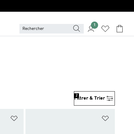
1
2
Filtrer & Trier
is
Ajouter à la Liste de produits favoris
Ajouter à la