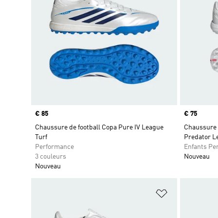
Prix
€ 85
Prix
€ 75
Chaussure de football Copa Pure IV League
Chaussure d
Turf
Predator L
Performance
Enfants Pe
3 couleurs
Nouveau
Nouveau
Ajouter à la Li