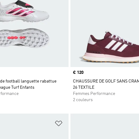
Prix
€ 120
e football languette rabattue
CHAUSSURE DE GOLF SANS CRA
eague Turf Enfants
26 TEXTILE
rformance
Femmes Performance
2 couleurs
ste de produits favoris
Ajouter à la Liste de produits favor