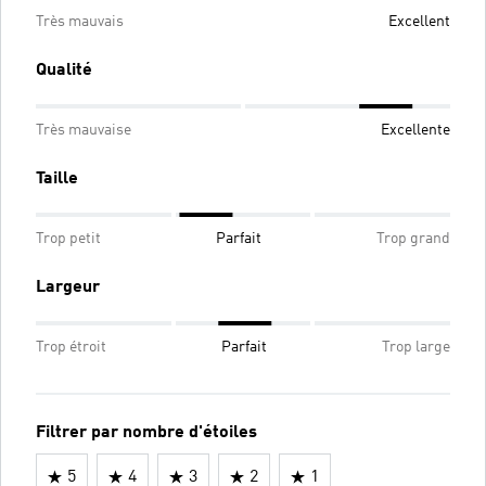
Très mauvais
Excellent
Qualité
Très mauvaise
Excellente
Taille
Trop petit
Parfait
Trop grand
Largeur
Trop étroit
Parfait
Trop large
Filtrer par nombre d'étoiles
5
4
3
2
1