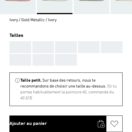
Ivory / Gold Metallic / Ivory
Tailles
AAA
AAA
AAA
AAA
AAA
AAA
AAA
AAA
Taille petit.
Sur base des retours, nous te
recommandons de choisir une taille au-dessus.
(Si tu
portes habituellement la pointure 40, commande du
40 2/3)
Ajouter au panier