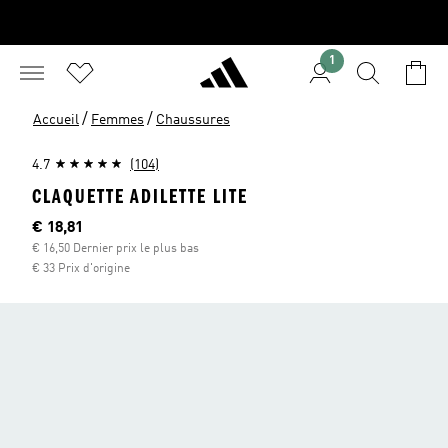
1
/
/
Accueil
Femmes
Chaussures
4.7
(104)
CLAQUETTE ADILETTE LITE
Current price
€ 18,81
€ 16,50 Dernier prix le plus bas
€ 33 Prix d'origine