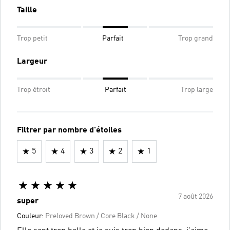
Taille
Trop petit
Parfait
Trop grand
Largeur
Trop étroit
Parfait
Trop large
Filtrer par nombre d'étoiles
5
4
3
2
1
7 août 2026
super
Couleur:
Preloved Brown / Core Black / None