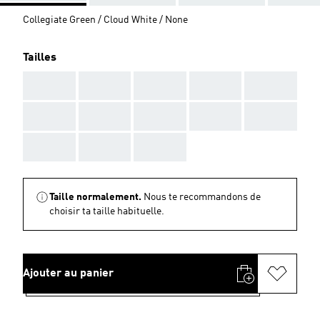
Collegiate Green / Cloud White / None
Tailles
AAA
AAA
AAA
AAA
AAA
AAA
AAA
AAA
AAA
AAA
AAA
AAA
AAA
Taille normalement.
Nous te recommandons de
choisir ta taille habituelle.
Ajouter au panier