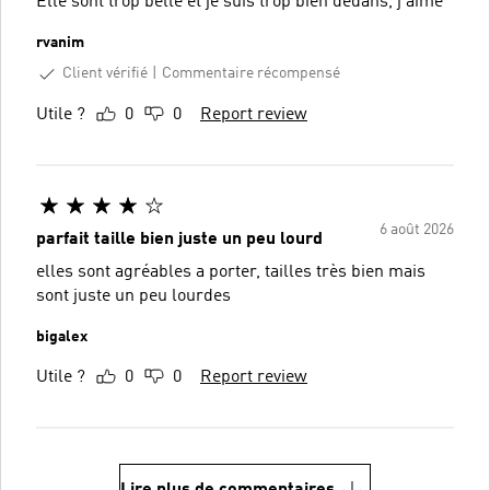
Elle sont trop belle et je suis trop bien dedans, j'aime
rvanim
Client vérifié
Commentaire récompensé
Utile ?
0
0
Report review
6 août 2026
parfait taille bien juste un peu lourd
elles sont agréables a porter, tailles très bien mais
sont juste un peu lourdes
bigalex
Utile ?
0
0
Report review
Lire plus de commentaires