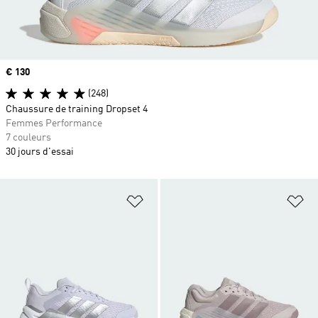
Prix
€ 130
(248)
Chaussure de training Dropset 4
Femmes Performance
7 couleurs
30 jours d'essai
Ajouter à la Liste de produits favor
Aj