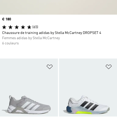
Prix
€ 180
(65)
Chaussure de training adidas by Stella McCartney DROPSET 4
Femmes adidas by Stella McCartney
6 couleurs
Ajouter à la Liste de produits favor
Aj