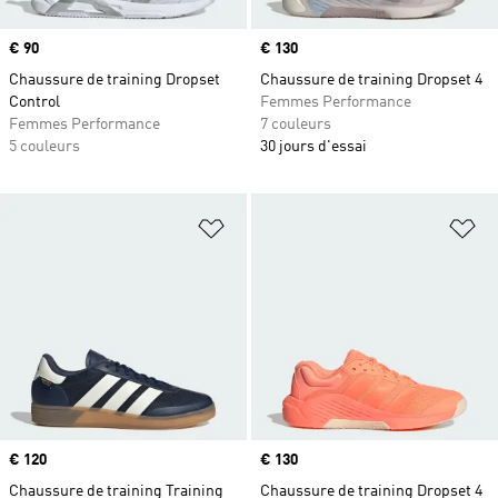
Prix
€ 90
Prix
€ 130
Chaussure de training Dropset
Chaussure de training Dropset 4
Control
Femmes Performance
Femmes Performance
7 couleurs
5 couleurs
30 jours d'essai
Ajouter à la Liste de produits favor
Aj
Prix
€ 120
Prix
€ 130
Chaussure de training Training
Chaussure de training Dropset 4