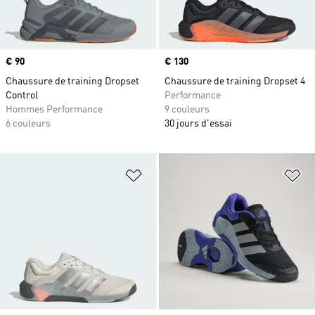
Prix
€ 90
Prix
€ 130
Chaussure de training Dropset
Chaussure de training Dropset 4
Control
Performance
Hommes Performance
9 couleurs
6 couleurs
30 jours d'essai
Ajouter à la Liste de produits favor
Aj