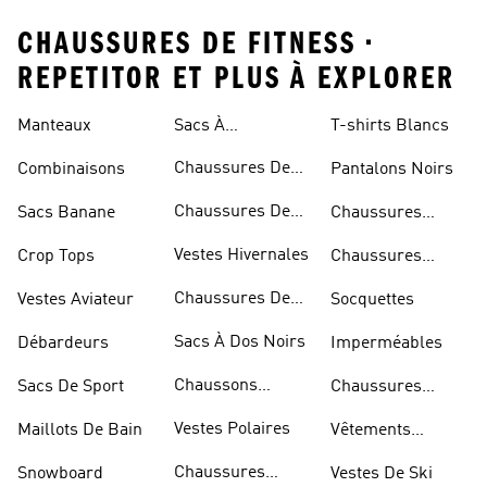
CHAUSSURES DE FITNESS •
REPETITOR ET PLUS À EXPLORER
Manteaux
Sacs À
T-shirts Blancs
Bandoulière
Chaussures De
Combinaisons
Pantalons Noirs
Rugby
Chaussures De
Sacs Banane
Chaussures
Skateur
Bleues
Vestes Hivernales
Crop Tops
Chaussures
Dorées
Chaussures De
Vestes Aviateur
Socquettes
Marche
Sacs À Dos Noirs
Débardeurs
Imperméables
Chaussons
Sacs De Sport
Chaussures
D'escalade
Blanches
Vestes Polaires
Maillots De Bain
Vêtements
Sportifs
Chaussures
Snowboard
Vestes De Ski