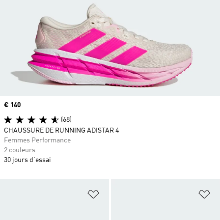
Prix
€ 140
(68)
CHAUSSURE DE RUNNING ADISTAR 4
Femmes Performance
2 couleurs
30 jours d'essai
Ajouter à la Liste de produits favor
Aj