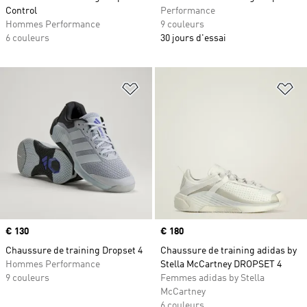
Control
Performance
Hommes Performance
9 couleurs
6 couleurs
30 jours d'essai
Ajouter à la Liste de produits favor
Aj
Prix
€ 130
Prix
€ 180
Chaussure de training Dropset 4
Chaussure de training adidas by
Hommes Performance
Stella McCartney DROPSET 4
9 couleurs
Femmes adidas by Stella
McCartney
6 couleurs