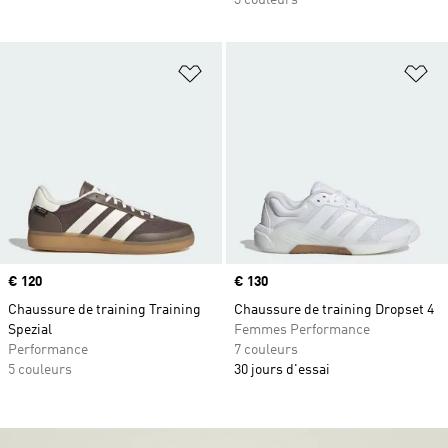
3 couleurs
Ajouter à la Liste de produits favor
Aj
Prix
€ 120
Prix
€ 130
Chaussure de training Training
Chaussure de training Dropset 4
Spezial
Femmes Performance
Performance
7 couleurs
5 couleurs
30 jours d'essai