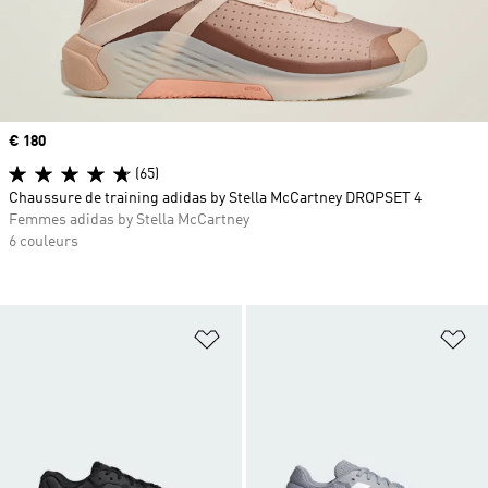
Prix
€ 180
(65)
Chaussure de training adidas by Stella McCartney DROPSET 4
Femmes adidas by Stella McCartney
6 couleurs
Ajouter à la Liste de produits favor
Aj