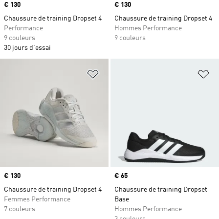
Prix
€ 130
Prix
€ 130
Chaussure de training Dropset 4
Chaussure de training Dropset 4
Performance
Hommes Performance
9 couleurs
9 couleurs
30 jours d'essai
Ajouter à la Liste de produits favor
Aj
Prix
€ 130
Prix
€ 65
Chaussure de training Dropset 4
Chaussure de training Dropset
Femmes Performance
Base
7 couleurs
Hommes Performance