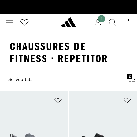
1
CHAUSSURES DE
FITNESS · REPETITOR
2
58 résultats
Ajouter à la Liste de produits favor
Aj