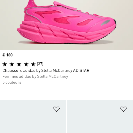
Prix
€ 180
(37)
Chaussure adidas by Stella McCartney ADISTAR
Femmes adidas by Stella McCartney
5 couleurs
Ajouter à la Liste de produits favor
Aj