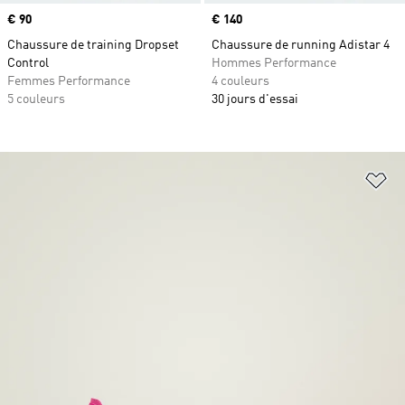
Prix
€ 90
Prix
€ 140
Chaussure de training Dropset
Chaussure de running Adistar 4
Control
Hommes Performance
Femmes Performance
4 couleurs
5 couleurs
30 jours d'essai
Aj