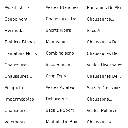
D'haltérophilie
Vestes Blanches
Sweat-shirts
Pantalons De Ski
Chaussures De
Coupe-vent
Chaussures
Basketball
Rouges
Shorts Noirs
Bermudas
Sacs À
Bandoulière
Manteaux
T-shirts Blancs
Chaussures De
Rugby
Combinaisons
Pantalons Noirs
Chaussures De
Skateur
Sacs Banane
Chaussures
Vestes Hivernales
Bleues
Crop Tops
Chaussures
Chaussures De
Dorées
Marche
Vestes Aviateur
Socquettes
Sacs À Dos Noirs
Débardeurs
Imperméables
Chaussons
D'escalade
Sacs De Sport
Chaussures
Vestes Polaires
Blanches
Maillots De Bain
Vêtements
Chaussures