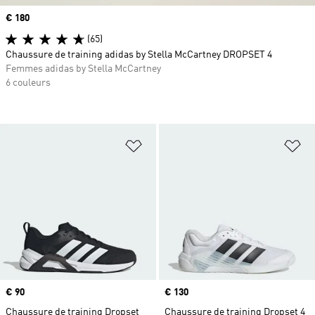
Prix
€ 180
(65)
Chaussure de training adidas by Stella McCartney DROPSET 4
Femmes adidas by Stella McCartney
6 couleurs
Ajouter à la Liste de produits favor
Aj
Prix
€ 90
Prix
€ 130
Chaussure de training Dropset
Chaussure de training Dropset 4