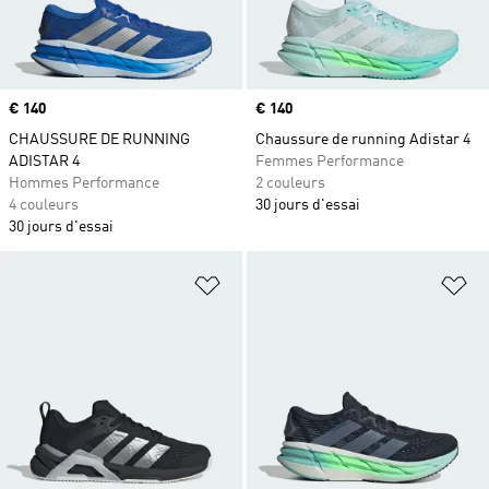
Prix
€ 140
Prix
€ 140
CHAUSSURE DE RUNNING
Chaussure de running Adistar 4
ADISTAR 4
Femmes Performance
Hommes Performance
2 couleurs
4 couleurs
30 jours d'essai
30 jours d'essai
Ajouter à la Liste de produits favor
Aj