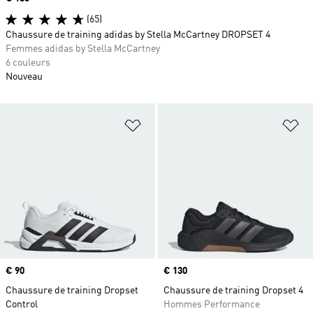
(65)
Chaussure de training adidas by Stella McCartney DROPSET 4
Femmes adidas by Stella McCartney
6 couleurs
Nouveau
Ajouter à la Liste de produits favor
Aj
Prix
€ 90
Prix
€ 130
Chaussure de training Dropset
Chaussure de training Dropset 4
Control
Hommes Performance