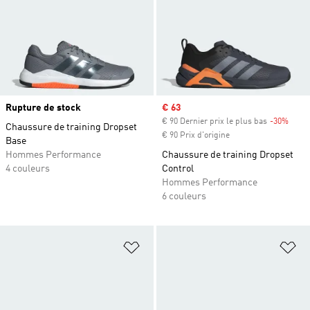
Rupture de stock
Prix soldé
€ 63
€ 90 Dernier prix le plus bas
-30%
Rabai
Chaussure de training Dropset
€ 90 Prix d'origine
Base
Hommes Performance
Chaussure de training Dropset
4 couleurs
Control
Hommes Performance
6 couleurs
Ajouter à la Liste de produits favor
Aj