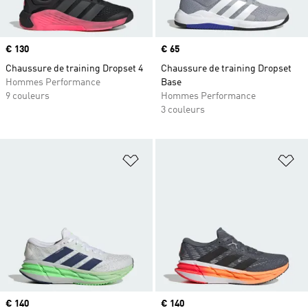
Prix
€ 130
Prix
€ 65
Chaussure de training Dropset 4
Chaussure de training Dropset
Hommes Performance
Base
9 couleurs
Hommes Performance
3 couleurs
Ajouter à la Liste de produits favor
Aj
Prix
€ 140
Prix
€ 140