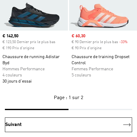
Prix actuel
€ 142,50
Prix soldé
€ 60,30
€ 123,50 Dernier prix le plus bas
€ 90 Dernier prix le plus bas
-33%
Rabai
€ 190 Prix d'origine
€ 90 Prix d'origine
Chaussure de running Adistar
Chaussure de training Dropset
Byd
Control
Hommes Performance
Femmes Performance
4 couleurs
5 couleurs
30 jours d'essai
Page : 1 sur 2
Suivant