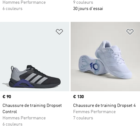
Hommes Performance
9 couleurs
6 couleurs
30 jours d'essai
Ajouter à la Liste de produits favor
Aj
Prix
€ 90
Prix
€ 130
Chaussure de training Dropset
Chaussure de training Dropset 4
Control
Femmes Performance
Hommes Performance
7 couleurs
6 couleurs