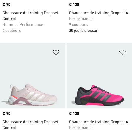
Prix
€ 90
Prix
€ 130
Chaussure de training Dropset
Chaussure de training Dropset 4
Control
Performance
Hommes Performance
9 couleurs
6 couleurs
30 jours d'essai
Ajouter à la Liste de produits favor
Aj
Prix
€ 90
Prix
€ 130
Chaussure de training Dropset
Chaussure de training Dropset 4
Control
Performance