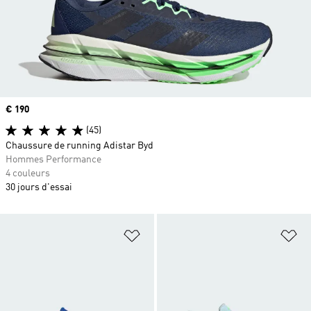
Prix
€ 190
(45)
Chaussure de running Adistar Byd
Hommes Performance
4 couleurs
30 jours d'essai
Ajouter à la Liste de produits favor
Aj