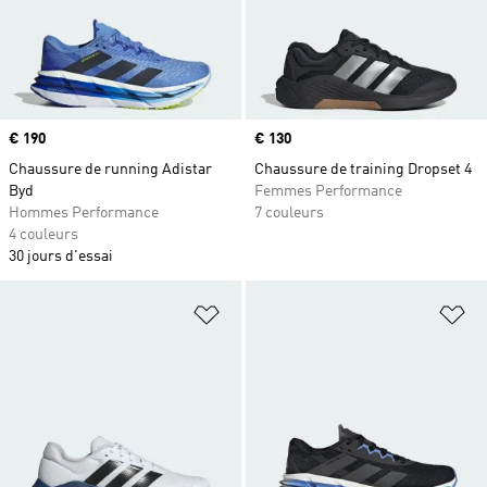
Prix
€ 190
Prix
€ 130
Chaussure de running Adistar
Chaussure de training Dropset 4
Byd
Femmes Performance
Hommes Performance
7 couleurs
4 couleurs
30 jours d'essai
Ajouter à la Liste de produits favor
Aj