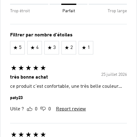
Trop étroit
Parfait
Trop large
Filtrer par nombre d'étoiles
5
4
3
2
1
25 juillet 2026
très bonne achat
ce produit c'est confortable, une très belle couleur...
paty23
Utile ?
0
0
Report review