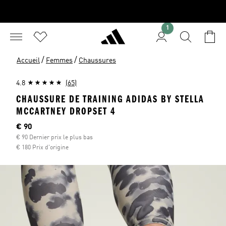
1
/
/
Accueil
Femmes
Chaussures
4.8
(65)
CHAUSSURE DE TRAINING ADIDAS BY STELLA
MCCARTNEY DROPSET 4
Current price
€ 90
€ 90 Dernier prix le plus bas
€ 180 Prix d'origine