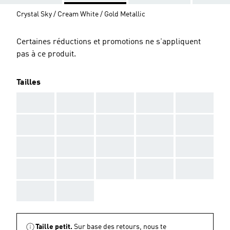
Crystal Sky / Cream White / Gold Metallic
Certaines réductions et promotions ne s'appliquent
pas à ce produit.
Tailles
AAA
AAA
AAA
AAA
AAA
AAA
AAA
AAA
AAA
AAA
AAA
AAA
AAA
AAA
AAA
AAA
AAA
AAA
AAA
AAA
AAA
AAA
Taille petit.
Sur base des retours, nous te