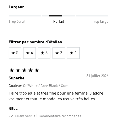
Largeur
Trop étroit
Parfait
Trop large
Filtrer par nombre d'étoiles
5
4
3
2
1
31 juillet 2026
Superbe
Couleur:
Off White / Core Black / Gum
Paire trop jolie et très fine pour une femme. J'adore
vraiment et tout le monde les trouve très belles
NELL
Client vérifié
Commentaire récompensé