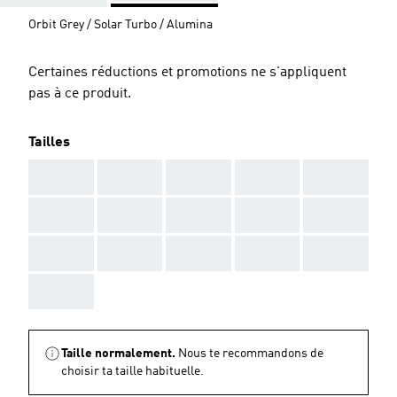
Orbit Grey / Solar Turbo / Alumina
Certaines réductions et promotions ne s'appliquent
pas à ce produit.
Tailles
AAA
AAA
AAA
AAA
AAA
AAA
AAA
AAA
AAA
AAA
AAA
AAA
AAA
AAA
AAA
AAA
Taille normalement.
Nous te recommandons de
choisir ta taille habituelle.