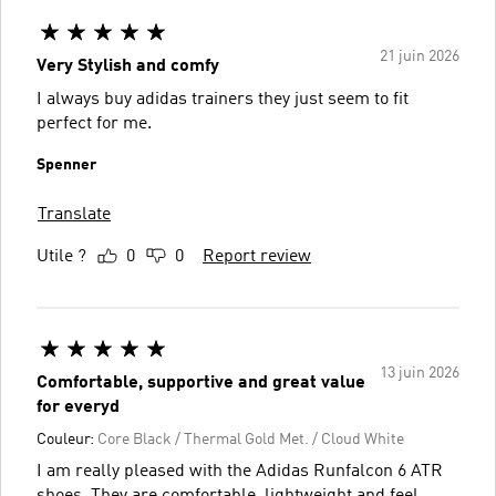
21 juin 2026
Very Stylish and comfy
I always buy adidas trainers they just seem to fit
perfect for me.
Spenner
Translate
Utile ?
0
0
Report review
13 juin 2026
Comfortable, supportive and great value
for everyd
Couleur:
Core Black / Thermal Gold Met. / Cloud White
I am really pleased with the Adidas Runfalcon 6 ATR
shoes. They are comfortable, lightweight and feel