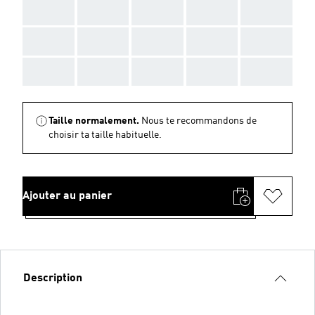
AAA
AAA
AAA
AAA
AAA
AAA
AAA
AAA
AAA
AAA
AAA
AAA
AAA
AAA
AAA
Taille normalement.
Nous te recommandons de
choisir ta taille habituelle.
Ajouter au panier
Description