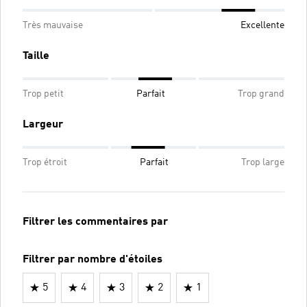
Très mauvaise
Excellente
Taille
Trop petit
Parfait
Trop grand
Largeur
Trop étroit
Parfait
Trop large
Filtrer les commentaires par
Filtrer par nombre d'étoiles
5
4
3
2
1