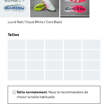
Lucid Red / Cloud White / Core Black
Tailles
AAA
AAA
AAA
AAA
AAA
AAA
AAA
AAA
AAA
AAA
AAA
AAA
AAA
AAA
AAA
AAA
AAA
AAA
AAA
AAA
Taille normalement.
Nous te recommandons de
choisir ta taille habituelle.