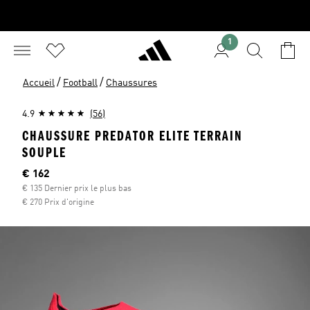
1
/
/
Accueil
Football
Chaussures
4.9
(56)
CHAUSSURE PREDATOR ELITE TERRAIN
SOUPLE
Current price
€ 162
€ 135 Dernier prix le plus bas
€ 270 Prix d'origine