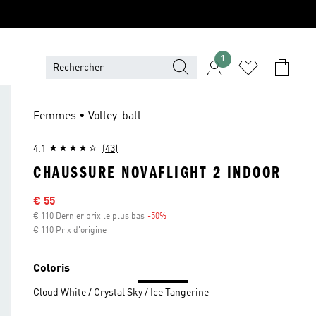
1
Femmes • Volley-ball
4.1
(43)
CHAUSSURE NOVAFLIGHT 2 INDOOR
Sale price
€ 55
€ 110 Dernier prix le plus bas
-50%
Discount
€ 110 Prix d'origine
Coloris
Cloud White / Crystal Sky / Ice Tangerine