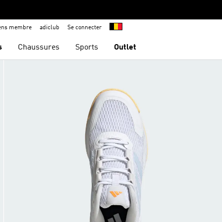
iens membre
adiclub
Se connecter
s
Chaussures
Sports
Outlet