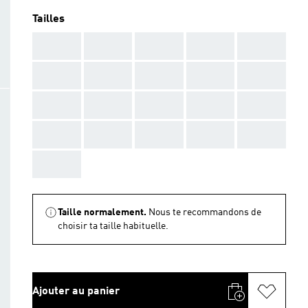
Tailles
AAA
AAA
AAA
AAA
AAA
AAA
AAA
AAA
AAA
AAA
AAA
AAA
AAA
AAA
AAA
AAA
AAA
AAA
AAA
AAA
AAA
Taille normalement.
Nous te recommandons de
choisir ta taille habituelle.
Ajouter au panier