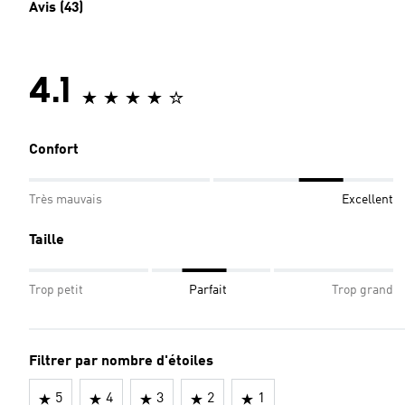
Avis (43)
4.1
Confort
Très mauvais
Excellent
Taille
Trop petit
Parfait
Trop grand
Filtrer par nombre d'étoiles
5
4
3
2
1