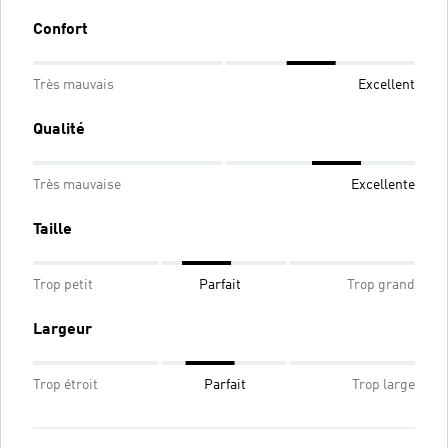
Confort
Très mauvais
Excellent
Qualité
Très mauvaise
Excellente
Taille
Trop petit
Parfait
Trop grand
Largeur
Trop étroit
Parfait
Trop large