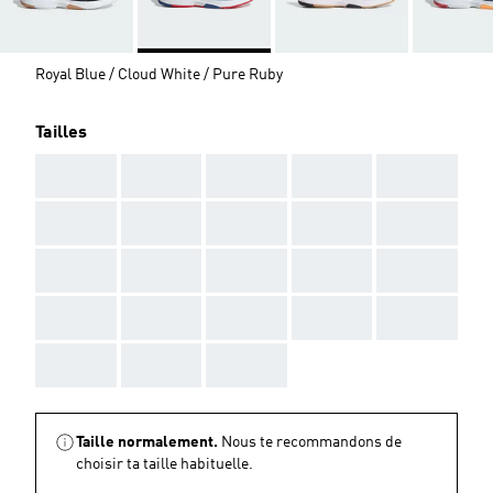
Royal Blue / Cloud White / Pure Ruby
Tailles
AAA
AAA
AAA
AAA
AAA
AAA
AAA
AAA
AAA
AAA
AAA
AAA
AAA
AAA
AAA
AAA
AAA
AAA
AAA
AAA
AAA
AAA
AAA
Taille normalement.
Nous te recommandons de
choisir ta taille habituelle.