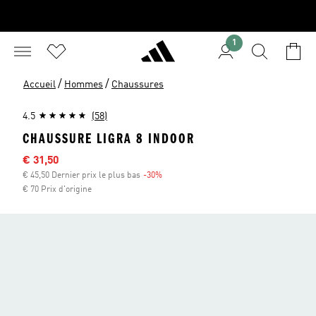
1
/
/
Accueil
Hommes
Chaussures
4.5
(58)
CHAUSSURE LIGRA 8 INDOOR
Sale price
€ 31,50
€ 45,50 Dernier prix le plus bas
-30%
Discount
€ 70 Prix d'origine