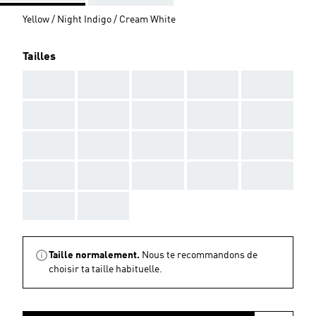
Yellow / Night Indigo / Cream White
Tailles
AAA
AAA
AAA
AAA
AAA
AAA
AAA
AAA
AAA
AAA
AAA
AAA
AAA
AAA
AAA
AAA
AAA
AAA
AAA
AAA
AAA
AAA
Taille normalement.
Nous te recommandons de
choisir ta taille habituelle.