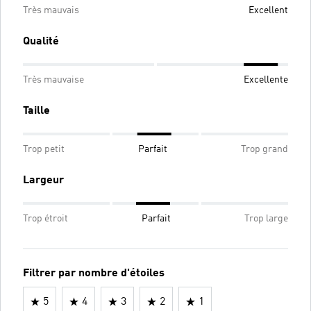
Très mauvais
Excellent
Qualité
Très mauvaise
Excellente
Taille
Trop petit
Parfait
Trop grand
Largeur
Trop étroit
Parfait
Trop large
Filtrer par nombre d'étoiles
5
4
3
2
1