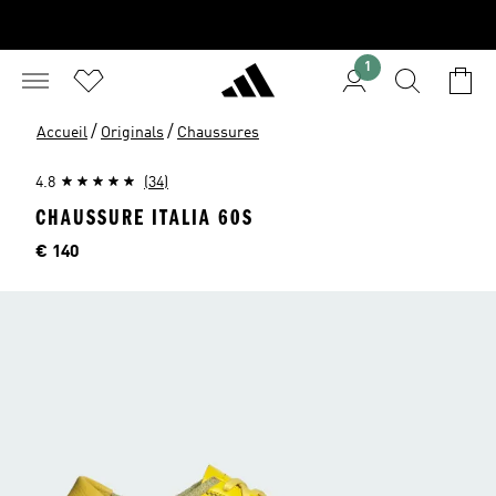
1
/
/
Accueil
Originals
Chaussures
4.8
(34)
CHAUSSURE ITALIA 60S
Price
€ 140