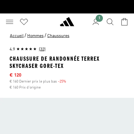
1
/
/
Accueil
Hommes
Chaussures
4.9
(32)
CHAUSSURE DE RANDONNÉE TERREX
SKYCHASER GORE-TEX
Sale price
€ 120
€ 160 Dernier prix le plus bas
-25%
Discount
€ 160 Prix d'origine