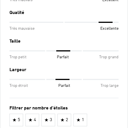
Qualité
Très mauvaise
Excellente
Taille
Trop petit
Parfait
Trop grand
Largeur
Trop étroit
Parfait
Trop large
Filtrer par nombre d'étoiles
5
4
3
2
1