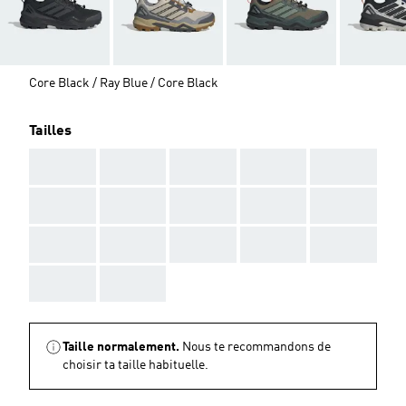
Core Black / Ray Blue / Core Black
Tailles
AAA
AAA
AAA
AAA
AAA
AAA
AAA
AAA
AAA
AAA
AAA
AAA
AAA
AAA
AAA
AAA
AAA
Taille normalement.
Nous te recommandons de
choisir ta taille habituelle.