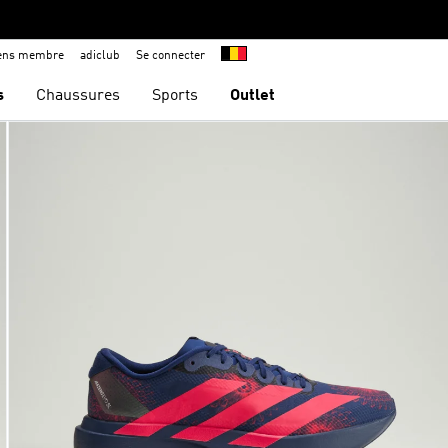
iens membre
adiclub
Se connecter
s
Chaussures
Sports
Outlet