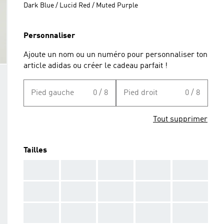
Dark Blue / Lucid Red / Muted Purple
Personnaliser
Ajoute un nom ou un numéro pour personnaliser ton
article adidas ou créer le cadeau parfait !
Pied gauche
0 / 8
Pied droit
0 / 8
Tout supprimer
Tailles
AAA
AAA
AAA
AAA
AAA
AAA
AAA
AAA
AAA
AAA
AAA
AAA
AAA
AAA
AAA