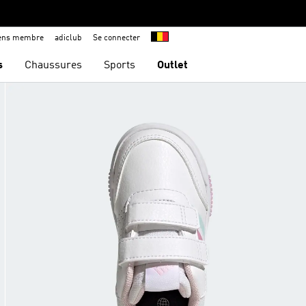
iens membre
adiclub
Se connecter
s
Chaussures
Sports
Outlet