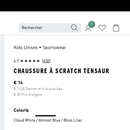
1
Kids Unisex • Sportswear
4.7
(450)
CHAUSSURE À SCRATCH TENSAUR
Current price
€ 14
€ 13,20 Dernier prix le plus bas
€ 35 Prix d'origine
Coloris
Cloud White / Almost Blue / Bliss Lilac