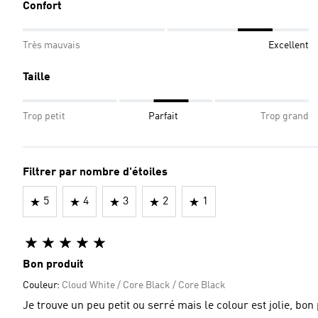
Confort
Très mauvais
Excellent
Taille
Trop petit
Parfait
Trop grand
Filtrer par nombre d'étoiles
5
4
3
2
1
Bon produit
Couleur:
Cloud White / Core Black / Core Black
Je trouve un peu petit ou serré mais le colour est jolie, b