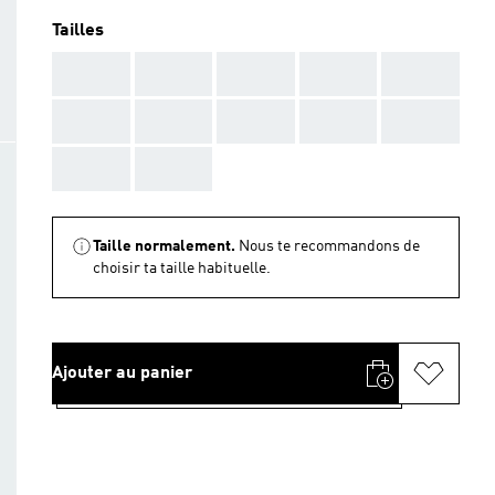
Tailles
AAA
AAA
AAA
AAA
AAA
AAA
AAA
AAA
AAA
AAA
AAA
AAA
Taille normalement.
Nous te recommandons de
choisir ta taille habituelle.
Ajouter au panier