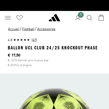
1
/
/
Accueil
Football
Accessoires
4.8
(47)
BALLON UCL CLUB 24/25 KNOCKOUT PHASE
Current price
€ 17,50
€ 13,75 Dernier prix le plus bas
€ 25 Prix d'origine