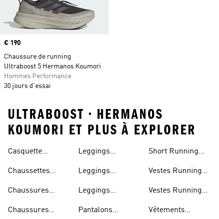
Prix
€ 190
Chaussure de running
Ultraboost 5 Hermanos Koumori
Hommes Performance
30 jours d'essai
ULTRABOOST • HERMANOS
KOUMORI ET PLUS À EXPLORER
Casquette
Leggings
Short Running
Running
Running
Homme
Chaussettes
Leggings
Vestes Running
Running
Running Femme
Femme
Chaussures
Leggings
Vestes Running
Marathon
Running Homme
Homme
Chaussures
Pantalons
Vêtements