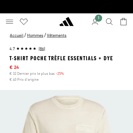
1
/
/
Accueil
Hommes
Vêtements
4.7
(86)
T-SHIRT POCHE TRÈFLE ESSENTIALS + DYE
Sale price
€ 24
€ 32 Dernier prix le plus bas
-25%
Discount
€ 40 Prix d'origine