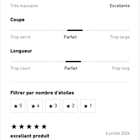
Très mauvaise
Excellente
Coupe
Trop serré
Parfait
Trop large
Longueur
Trop court
Parfait
Trop long
Filtrer par nombre d'étoiles
5
4
3
2
1
6 juillet 2026
excellant produit