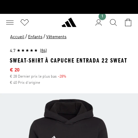
1
/
/
Accueil
Enfants
Vêtements
4.7
(84)
SWEAT-SHIRT À CAPUCHE ENTRADA 22 SWEAT
Sale price
€ 20
€ 28 Dernier prix le plus bas
-28%
Discount
€ 40 Prix d'origine