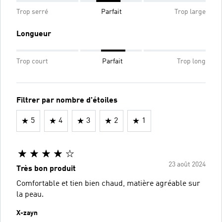
Trop serré
Parfait
Trop large
Longueur
Trop court
Parfait
Trop long
Filtrer par nombre d'étoiles
5
4
3
2
1
23 août 2024
Très bon produit
Comfortable et tien bien chaud, matière agréable sur
la peau.
X-zayn