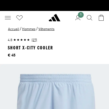
1
/
/
Accueil
Hommes
Vêtements
4.8
(27)
SHORT X-CITY COOLER
Price
€ 45