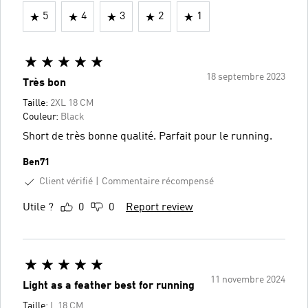
5
4
3
2
1
18 septembre 2023
Très bon
Taille:
2XL 18 CM
Couleur:
Black
Short de très bonne qualité. Parfait pour le running.
Ben71
Client vérifié
Commentaire récompensé
Utile ?
0
0
Report review
11 novembre 2024
Light as a feather best for running
Taille:
L 18 CM