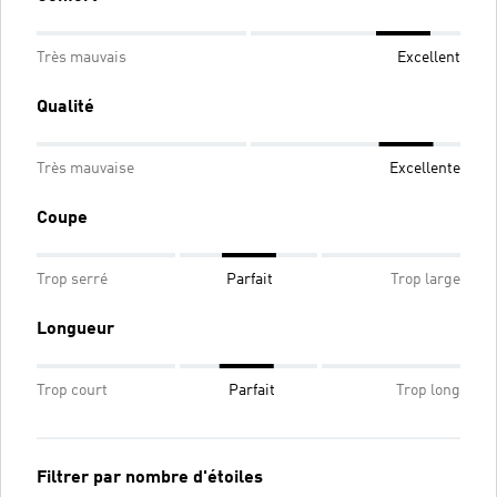
Très mauvais
Excellent
Qualité
Très mauvaise
Excellente
Coupe
Trop serré
Parfait
Trop large
Longueur
Trop court
Parfait
Trop long
Filtrer par nombre d'étoiles