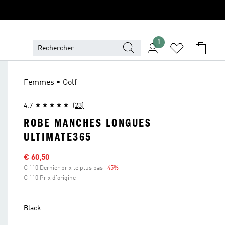
1
Femmes • Golf
4.7
(23)
ROBE MANCHES LONGUES
ULTIMATE365
Sale price
€ 60,50
€ 110 Dernier prix le plus bas
-45%
Discount
€ 110 Prix d'origine
Black