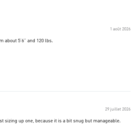
1 août 2026
 back pocket is a plus. Bought medium on sale. I am about 5’6” and 120 lbs.
29 juillet 2026
gest sizing up one, because it is a bit snug but manageable.