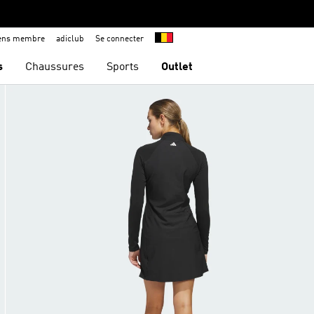
iens membre
adiclub
Se connecter
s
Chaussures
Sports
Outlet