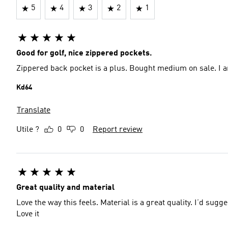
5
4
3
2
1
Good for golf, nice zippered pockets.
Zippered
Kd64
Translate
Utile ?
0
0
Report review
Great quality and material
Love the way this feels. Material is a great quality. I’d sug
Love it