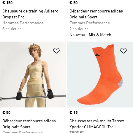
Prix
€ 150
Prix
€ 50
Chaussure de training Adizero
Débardeur rembourré adidas
Dropset Pro
Originals Sport
Hommes Performance
Femmes Performance
3 couleurs
2 couleurs
Nouveau
Mix & Match
Ajouter à la Liste de produits favor
Aj
Prix
€ 50
Prix
€ 15
Débardeur rembourré adidas
Chaussettes mi-mollet Terrex
Originals Sport
Xperior CLIMACOOL Trail