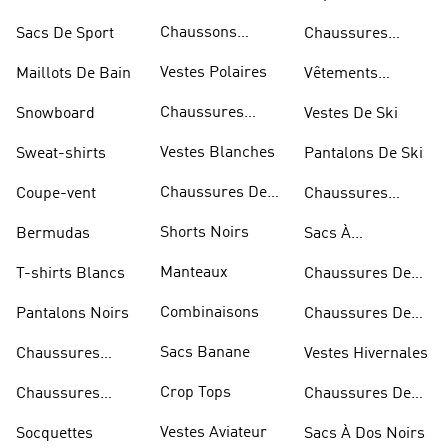
Chaussons
Sacs De Sport
Chaussures
D'escalade
Blanches
Vestes Polaires
Maillots De Bain
Vêtements
Sportifs
Chaussures
Snowboard
Vestes De Ski
D'haltérophilie
Vestes Blanches
Sweat-shirts
Pantalons De Ski
Chaussures De
Coupe-vent
Chaussures
Basketball
Rouges
Shorts Noirs
Bermudas
Sacs À
Bandoulière
Manteaux
T-shirts Blancs
Chaussures De
Rugby
Combinaisons
Pantalons Noirs
Chaussures De
Skateur
Sacs Banane
Chaussures
Vestes Hivernales
Bleues
Crop Tops
Chaussures
Chaussures De
Dorées
Marche
Vestes Aviateur
Socquettes
Sacs À Dos Noirs