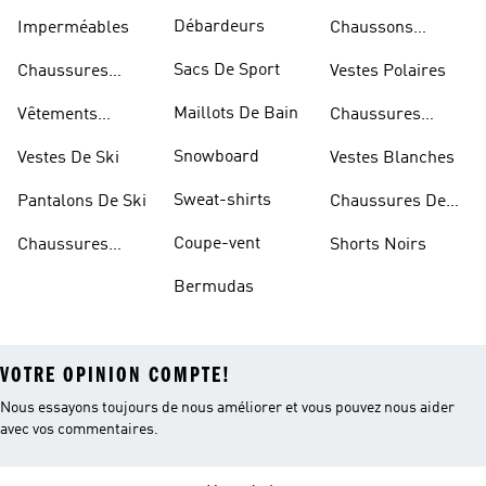
Débardeurs
Imperméables
Chaussons
D'escalade
Sacs De Sport
Chaussures
Vestes Polaires
Blanches
Maillots De Bain
Vêtements
Chaussures
Sportifs
D'haltérophilie
Snowboard
Vestes De Ski
Vestes Blanches
Sweat-shirts
Pantalons De Ski
Chaussures De
Basketball
Coupe-vent
Chaussures
Shorts Noirs
Rouges
Bermudas
VOTRE OPINION COMPTE!
Nous essayons toujours de nous améliorer et vous pouvez nous aider
avec vos commentaires.