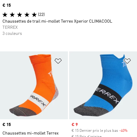
Prix
€ 15
(22)
Chaussettes de trail mi-mollet Terrex Xperior CLIMACOOL
TERREX
3 couleurs
Ajouter à la Liste de produits favor
Aj
Prix
€ 15
Prix soldé
€ 9
€ 15 Dernier prix le plus bas
-40%
Rabai
Chaussettes mi-mollet Terrex