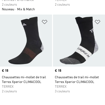
Femmes Performance
TERREX
2 couleurs
2 couleurs
Nouveau
Mix & Match
Ajouter à la Liste de produits favor
Aj
Prix
€ 15
Prix
€ 15
Chaussettes mi-mollet de trail
Chaussettes de trail mi-mollet
Terrex Xperior CLIMACOOL
Terrex Xperior CLIMACOOL
TERREX
TERREX
2 couleurs
3 couleurs