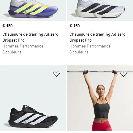
Prix
€ 150
Prix
€ 150
Chaussure de training Adizero
Chaussure de training Adizero
Dropset Pro
Dropset Pro
Hommes Performance
Hommes Performance
3 couleurs
3 couleurs
Ajouter à la Liste de produits favor
Aj