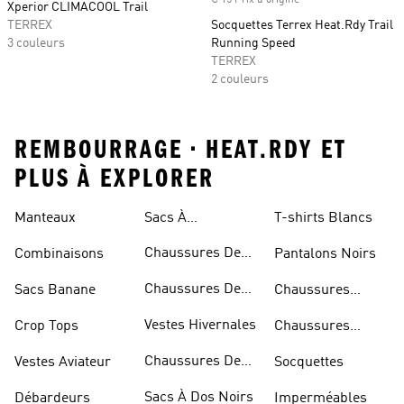
€ 15 Prix d'origine
Xperior CLIMACOOL Trail
TERREX
Socquettes Terrex Heat.Rdy Trail
3 couleurs
Running Speed
TERREX
2 couleurs
REMBOURRAGE • HEAT.RDY ET
PLUS À EXPLORER
Manteaux
Sacs À
T-shirts Blancs
Bandoulière
Chaussures De
Combinaisons
Pantalons Noirs
Rugby
Chaussures De
Sacs Banane
Chaussures
Skateur
Bleues
Vestes Hivernales
Crop Tops
Chaussures
Dorées
Chaussures De
Vestes Aviateur
Socquettes
Marche
Sacs À Dos Noirs
Débardeurs
Imperméables