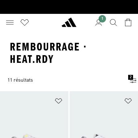
1
REMBOURRAGE ·
HEAT.RDY
2
11 résultats
Ajouter à la Liste de produits favor
Aj