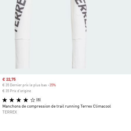
Prix soldé
€ 22,75
€ 35 Dernier prix le plus bas
-35%
Rabais
€ 35 Prix d'origine
(8)
Manchons de compression de trail running Terrex Climacool
TERREX