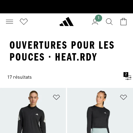
1
OUVERTURES POUR LES
POUCES · HEAT.RDY
2
17 résultats
Ajouter à la Liste de produits favor
Aj