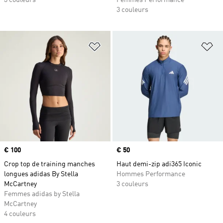
3 couleurs
Femmes Performance
3 couleurs
Ajouter à la Liste de produits favor
Aj
Prix
€ 100
Prix
€ 50
Crop top de training manches
Haut demi-zip adi365 Iconic
longues adidas By Stella
Hommes Performance
McCartney
3 couleurs
Femmes adidas by Stella
McCartney
4 couleurs