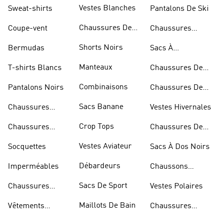
D'haltérophilie
Vestes Blanches
Sweat-shirts
Pantalons De Ski
Chaussures De
Coupe-vent
Chaussures
Basketball
Rouges
Shorts Noirs
Bermudas
Sacs À
Bandoulière
Manteaux
T-shirts Blancs
Chaussures De
Rugby
Combinaisons
Pantalons Noirs
Chaussures De
Skateur
Sacs Banane
Chaussures
Vestes Hivernales
Bleues
Crop Tops
Chaussures
Chaussures De
Dorées
Marche
Vestes Aviateur
Socquettes
Sacs À Dos Noirs
Débardeurs
Imperméables
Chaussons
D'escalade
Sacs De Sport
Chaussures
Vestes Polaires
Blanches
Maillots De Bain
Vêtements
Chaussures
Sportifs
D'haltérophilie