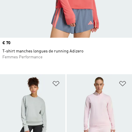
Prix
€ 70
T-shirt manches longues de running Adizero
Femmes Performance
Ajouter à la Liste de produits favor
Aj