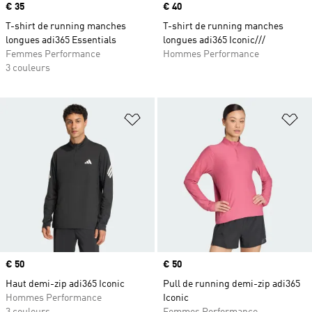
Prix
€ 35
Prix
€ 40
T-shirt de running manches
T-shirt de running manches
longues adi365 Essentials
longues adi365 Iconic///
Femmes Performance
Hommes Performance
3 couleurs
Ajouter à la Liste de produits favor
Aj
Prix
€ 50
Prix
€ 50
Haut demi-zip adi365 Iconic
Pull de running demi-zip adi365
Hommes Performance
Iconic