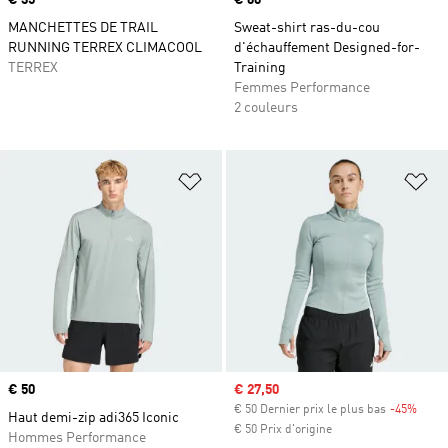
Prix
€ 35
Prix
€ 60
MANCHETTES DE TRAIL
Sweat-shirt ras-du-cou
RUNNING TERREX CLIMACOOL
d'échauffement Designed-for-
TERREX
Training
Femmes Performance
2 couleurs
Ajouter à la Liste de produits favor
Aj
Prix
€ 50
Prix soldé
€ 27,50
€ 50 Dernier prix le plus bas
-45%
Rabai
Haut demi-zip adi365 Iconic
€ 50 Prix d'origine
Hommes Performance