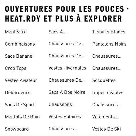
OUVERTURES POUR LES POUCES •
HEAT.RDY ET PLUS À EXPLORER
Manteaux
Sacs À
T-shirts Blancs
Bandoulière
Chaussures De
Combinaisons
Pantalons Noirs
Rugby
Chaussures De
Sacs Banane
Chaussures
Skateur
Bleues
Vestes Hivernales
Crop Tops
Chaussures
Dorées
Chaussures De
Vestes Aviateur
Socquettes
Marche
Sacs À Dos Noirs
Débardeurs
Imperméables
Chaussons
Sacs De Sport
Chaussures
D'escalade
Blanches
Vestes Polaires
Maillots De Bain
Vêtements
Sportifs
Chaussures
Snowboard
Vestes De Ski