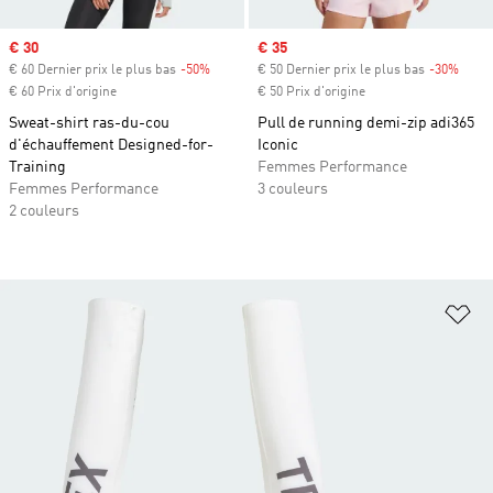
Prix soldé
€ 30
Prix soldé
€ 35
€ 60 Dernier prix le plus bas
-50%
Rabais
€ 50 Dernier prix le plus bas
-30%
Rabai
€ 60 Prix d'origine
€ 50 Prix d'origine
Sweat-shirt ras-du-cou
Pull de running demi-zip adi365
d'échauffement Designed-for-
Iconic
Training
Femmes Performance
Femmes Performance
3 couleurs
2 couleurs
Aj