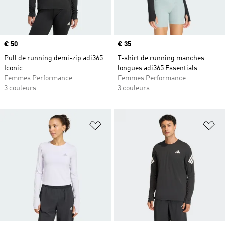
Prix
€ 50
Prix
€ 35
Pull de running demi-zip adi365
T-shirt de running manches
Iconic
longues adi365 Essentials
Femmes Performance
Femmes Performance
3 couleurs
3 couleurs
Ajouter à la Liste de produits favor
Aj