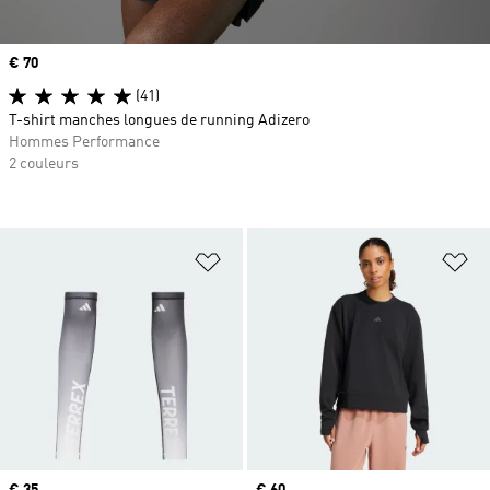
Prix
€ 70
(41)
T-shirt manches longues de running Adizero
Hommes Performance
2 couleurs
Ajouter à la Liste de produits favor
Aj