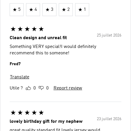
5
4
3
2
1
25 juillet 2026
Clean design and unreal fit
Something VERY special!I would definitely
recommend this to someone!
Fred7
Translate
Utile ?
0
0
Report review
23 juillet 2026
lovely birthday gift for my nephew
great quality standard fit lovely jersey would