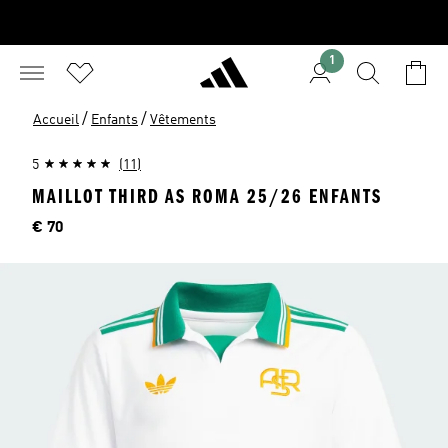
1
/
/
Accueil
Enfants
Vêtements
5
(11)
MAILLOT THIRD AS ROMA 25/26 ENFANTS
Price
€ 70