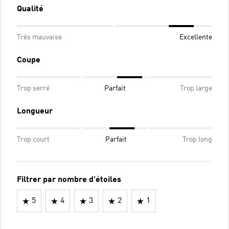
Qualité
Très mauvaise
Excellente
Coupe
Trop serré
Parfait
Trop large
Longueur
Trop court
Parfait
Trop long
Filtrer par nombre d'étoiles
5
4
3
2
1