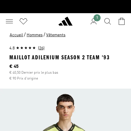
1
/
/
Accueil
Hommes
Vêtements
4.8
(26)
MAILLOT ADILENIUM SEASON 2 TEAM '93
Current price
€ 45
€ 40,50 Dernier prix le plus bas
€ 90 Prix d'origine