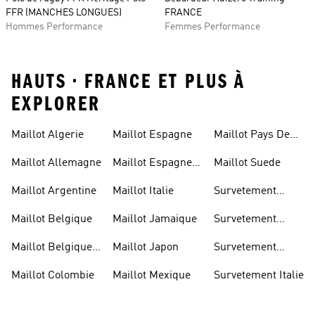
FFR (MANCHES LONGUES)
FRANCE
Hommes Performance
Femmes Performance
HAUTS • FRANCE ET PLUS À
EXPLORER
Maillot Algerie
Maillot Espagne
Maillot Pays De
Galles
Maillot Allemagne
Maillot Espagne
Maillot Suede
Enfant
Maillot Argentine
Maillot Italie
Survetement
Allemagne
Maillot Belgique
Maillot Jamaique
Survetement
Belgique
Maillot Belgique
Maillot Japon
Survetement
Enfant
Espagne
Maillot Colombie
Maillot Mexique
Survetement Italie