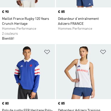
Prix
€ 90
Prix
€ 85
Maillot France Rugby 120 Years
Débardeur d’entraînement
Crunch Heritage
Adizero FRANCE
Hommes Performance
Hommes Performance
2 couleurs
Bientôt!
Ajouter à la Liste de produits favor
Aj
Prix
€ 80
Prix
€ 85
Polo de rugby FFR Heritage Polo-
Débardeur Adizero Training