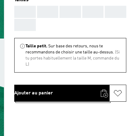
Tailles
AAA
AAA
AAA
AAA
AAA
AAA
Taille petit.
Sur base des retours, nous te
recommandons de choisir une taille au-dessus.
(Si
tu portes habituellement la taille M, commande du
L)
Ajouter au panier