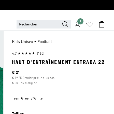
1
Kids Unisex • Football
4.7
(165)
HAUT D'ENTRAÎNEMENT ENTRADA 22
Current price
€ 21
€ 19,25 Dernier prix le plus bas
€ 35 Prix d'origine
Team Green / White