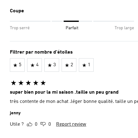
Coupe
Trop serré
Parfait
Trop large
Filtrer par nombre d'étoiles
5
4
3
2
1
super bien pour la mi saison .taille un peu grand
très contente de mon achat .léger bonne qualité. taille un p
jenny
Utile ?
0
0
Report review