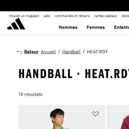
trouver un magasin
aide
commandes et retours
cartes cadeaux
dev
Hommes
Femmes
Enfant
Retour
Accueil
Handball
HEAT.RDY
HANDBALL · HEAT.RD
10 résultats
Ajouter à la Li