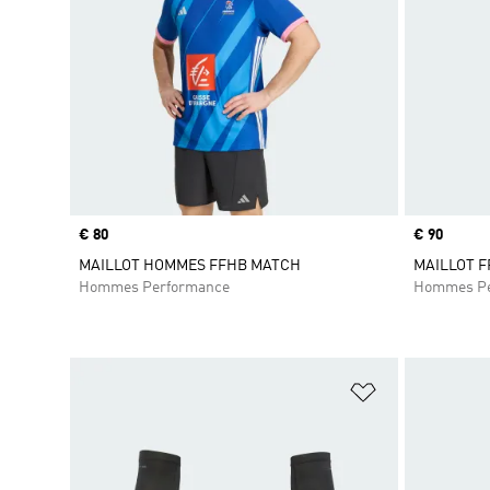
Prix
€ 80
Prix
€ 90
MAILLOT HOMMES FFHB MATCH
MAILLOT 
Hommes Performance
Hommes Pe
Ajouter à la Li