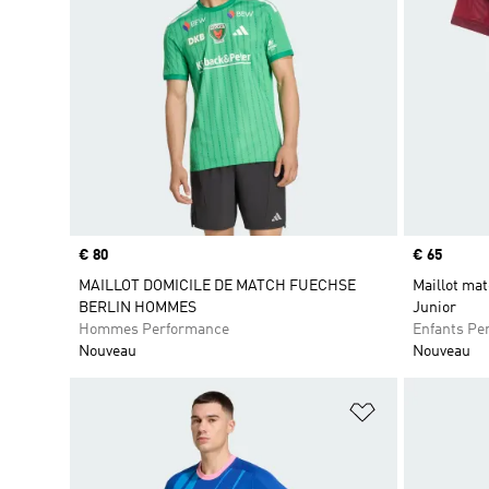
Prix
€ 80
Prix
€ 65
MAILLOT DOMICILE DE MATCH FUECHSE
Maillot mat
BERLIN HOMMES
Junior
Hommes Performance
Enfants Pe
Nouveau
Nouveau
Ajouter à la Li