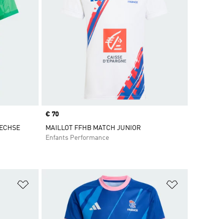
Prix
€ 70
UECHSE
MAILLOT FFHB MATCH JUNIOR
Enfants Performance
is
Ajouter à la Liste de produits favoris
Ajouter à la