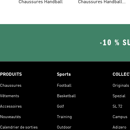
Chaussures Handball
Chaussures Handball
Homme
-10 % S
PRODUITS
Sports
COLLEC
Chaussures
Football
Originals
Vêtements
Basketball
Spezial
Accessoires
Golf
SL 72
Nouveautés
Training
Campus
Calendrier de sorties
Outdoor
Adizero