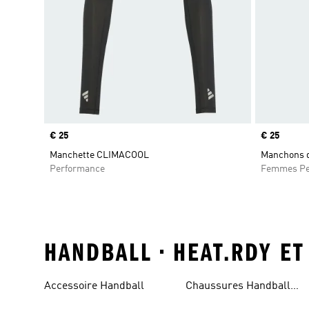
Prix
€ 25
Prix
€ 25
Manchette CLIMACOOL
Manchons d
Performance
Femmes Pe
HANDBALL • HEAT.RDY ET
Accessoire Handball
Chaussures Handball
Femme