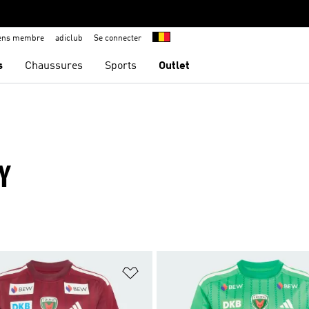
iens membre
adiclub
Se connecter
s
Chaussures
Sports
Outlet
Y
ste de produits favoris
Ajouter à la Liste de produits favor