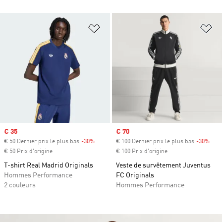
Ajouter à la Liste de produits favor
Aj
Prix soldé
€ 35
Prix soldé
€ 70
€ 50 Dernier prix le plus bas
-30%
Rabais
€ 100 Dernier prix le plus bas
-30%
Raba
€ 50 Prix d'origine
€ 100 Prix d'origine
T-shirt Real Madrid Originals
Veste de survêtement Juventus
Hommes Performance
FC Originals
2 couleurs
Hommes Performance