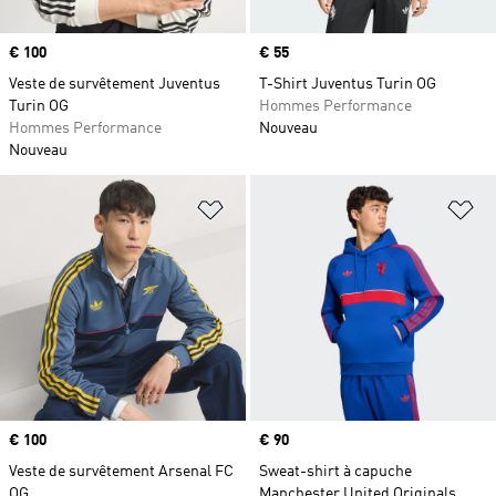
Prix
€ 100
Prix
€ 55
Veste de survêtement Juventus
T-Shirt Juventus Turin OG
Turin OG
Hommes Performance
Hommes Performance
Nouveau
Nouveau
Ajouter à la Liste de produits favor
Aj
Prix
€ 100
Prix
€ 90
Veste de survêtement Arsenal FC
Sweat-shirt à capuche
OG
Manchester United Originals