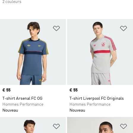
2 couleurs
Ajouter à la Liste de produits favor
Aj
Prix
€ 55
Prix
€ 55
T-shirt Arsenal FC OG
T-shirt Liverpool FC Originals
Hommes Performance
Hommes Performance
Nouveau
Nouveau
Ajouter à la Liste de produits favor
Aj