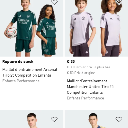
Ajouter à la Liste de produits favor
Aj
Rupture de stock
Prix actuel
€ 35
€ 30 Dernier prix le plus bas
Maillot d'entraînement Arsenal
€ 50 Prix d'origine
Tiro 25 Competition Enfants
Enfants Performance
Maillot d'entraînement
Manchester United Tiro 25
Competition Enfants
Enfants Performance
Ajouter à la Liste de produits favor
Aj