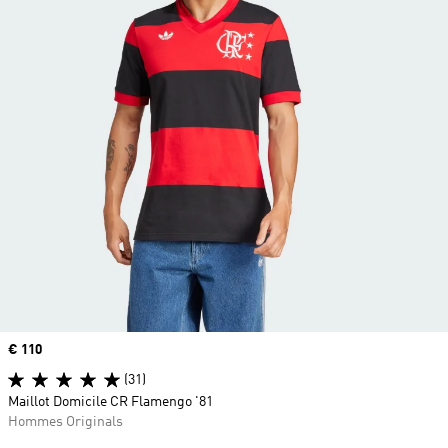
Prix
€ 110
(31)
Maillot Domicile CR Flamengo '81
Hommes Originals