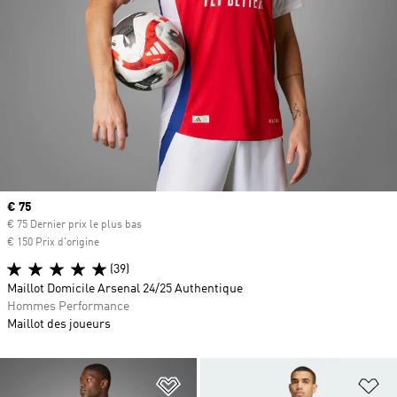
Prix actuel
€ 75
€ 75 Dernier prix le plus bas
€ 150 Prix d'origine
(39)
Maillot Domicile Arsenal 24/25 Authentique
Hommes Performance
Maillot des joueurs
Ajouter à la Liste de produits favor
Aj