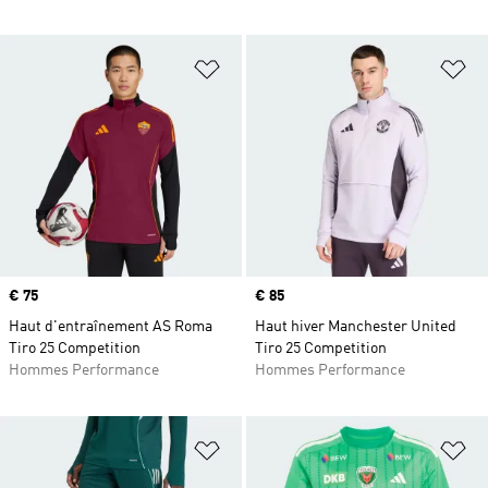
Ajouter à la Liste de produits favor
Aj
Prix
€ 75
Prix
€ 85
Haut d'entraînement AS Roma
Haut hiver Manchester United
Tiro 25 Competition
Tiro 25 Competition
Hommes Performance
Hommes Performance
Ajouter à la Liste de produits favor
Aj