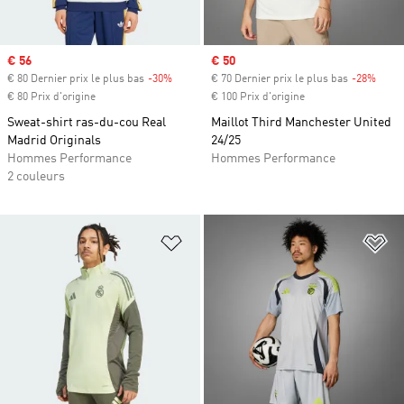
Prix soldé
€ 56
Prix soldé
€ 50
€ 80 Dernier prix le plus bas
-30%
Rabais
€ 70 Dernier prix le plus bas
-28%
Rabai
€ 80 Prix d'origine
€ 100 Prix d'origine
Sweat-shirt ras-du-cou Real
Maillot Third Manchester United
Madrid Originals
24/25
Hommes Performance
Hommes Performance
2 couleurs
Ajouter à la Liste de produits favor
Aj