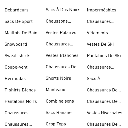
Marche
Sacs À Dos Noirs
Débardeurs
Imperméables
Chaussons
Sacs De Sport
Chaussures
D'escalade
Blanches
Vestes Polaires
Maillots De Bain
Vêtements
Sportifs
Chaussures
Snowboard
Vestes De Ski
D'haltérophilie
Vestes Blanches
Sweat-shirts
Pantalons De Ski
Chaussures De
Coupe-vent
Chaussures
Basketball
Rouges
Shorts Noirs
Bermudas
Sacs À
Bandoulière
Manteaux
T-shirts Blancs
Chaussures De
Rugby
Combinaisons
Pantalons Noirs
Chaussures De
Skateur
Sacs Banane
Chaussures
Vestes Hivernales
Bleues
Crop Tops
Chaussures
Chaussures De