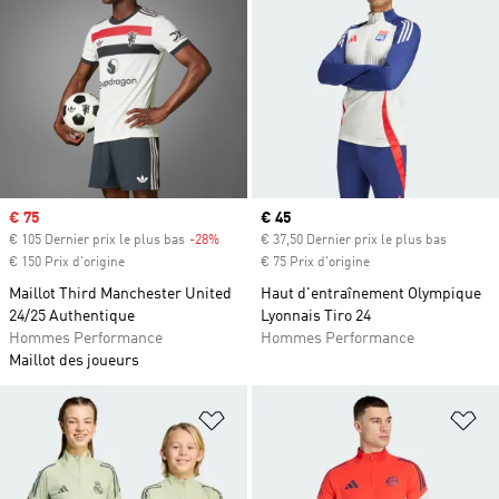
Prix soldé
€ 75
Prix actuel
€ 45
€ 105 Dernier prix le plus bas
-28%
Rabais
€ 37,50 Dernier prix le plus bas
€ 150 Prix d'origine
€ 75 Prix d'origine
Maillot Third Manchester United
Haut d'entraînement Olympique
24/25 Authentique
Lyonnais Tiro 24
Hommes Performance
Hommes Performance
Maillot des joueurs
Ajouter à la Liste de produits favor
Aj