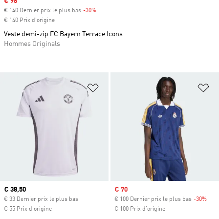
Prix soldé
€ 98
€ 140 Dernier prix le plus bas
-30%
Rabais
€ 140 Prix d'origine
Veste demi-zip FC Bayern Terrace Icons
Hommes Originals
Ajouter à la Liste de produits favor
Aj
Prix actuel
€ 38,50
Prix soldé
€ 70
€ 33 Dernier prix le plus bas
€ 100 Dernier prix le plus bas
-30%
Raba
€ 55 Prix d'origine
€ 100 Prix d'origine