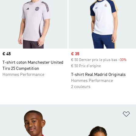
Prix
€ 45
Prix soldé
€ 35
€ 50 Dernier prix le plus bas
-30%
Rabai
T-shirt coton Manchester United
€ 50 Prix d'origine
Tiro 25 Competition
Hommes Performance
T-shirt Real Madrid Originals
Hommes Performance
2 couleurs
Aj