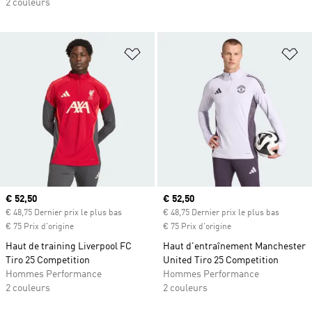
2 couleurs
Ajouter à la Liste de produits favor
Aj
Prix actuel
€ 52,50
Prix actuel
€ 52,50
€ 48,75 Dernier prix le plus bas
€ 48,75 Dernier prix le plus bas
€ 75 Prix d'origine
€ 75 Prix d'origine
Haut de training Liverpool FC
Haut d'entraînement Manchester
Tiro 25 Competition
United Tiro 25 Competition
Hommes Performance
Hommes Performance
2 couleurs
2 couleurs