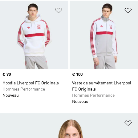
Ajouter à la Liste de produits favor
Aj
Prix
€ 90
Prix
€ 100
Hoodie Liverpool FC Originals
Veste de survêtement Liverpool
Hommes Performance
FC Originals
Nouveau
Hommes Performance
Nouveau
Aj