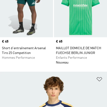
Prix
€ 45
Prix
€ 65
Short d'entraînement Arsenal
MAILLOT DOMICILE DE MATCH
Tiro 25 Competition
FUECHSE BERLIN JUNIOR
Hommes Performance
Enfants Performance
Nouveau
Aj