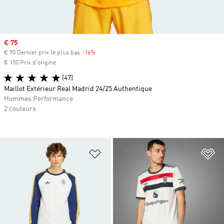
Prix soldé
€ 75
€ 90 Dernier prix le plus bas
-16%
Rabais
€ 150 Prix d'origine
(47)
Maillot Extérieur Real Madrid 24/25 Authentique
Hommes Performance
2 couleurs
Ajouter à la Liste de produits favor
Aj