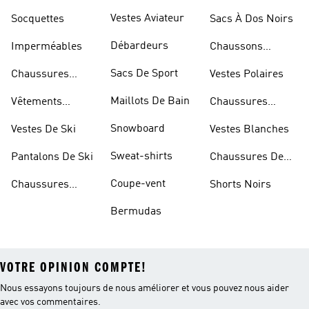
Dorées
Marche
Vestes Aviateur
Socquettes
Sacs À Dos Noirs
Débardeurs
Imperméables
Chaussons
D'escalade
Sacs De Sport
Chaussures
Vestes Polaires
Blanches
Maillots De Bain
Vêtements
Chaussures
Sportifs
D'haltérophilie
Snowboard
Vestes De Ski
Vestes Blanches
Sweat-shirts
Pantalons De Ski
Chaussures De
Basketball
Coupe-vent
Chaussures
Shorts Noirs
Rouges
Bermudas
VOTRE OPINION COMPTE!
Nous essayons toujours de nous améliorer et vous pouvez nous aider
avec vos commentaires.