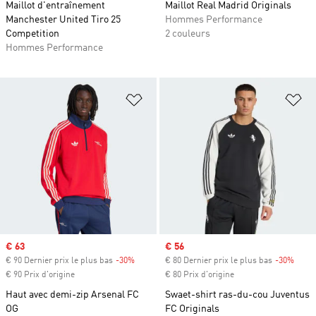
Maillot d'entraînement
Maillot Real Madrid Originals
Manchester United Tiro 25
Hommes Performance
Competition
2 couleurs
Hommes Performance
Ajouter à la Liste de produits favor
Aj
Prix soldé
€ 63
Prix soldé
€ 56
€ 90 Dernier prix le plus bas
-30%
Rabais
€ 80 Dernier prix le plus bas
-30%
Rabai
€ 90 Prix d'origine
€ 80 Prix d'origine
Haut avec demi-zip Arsenal FC
Swaet-shirt ras-du-cou Juventus
OG
FC Originals