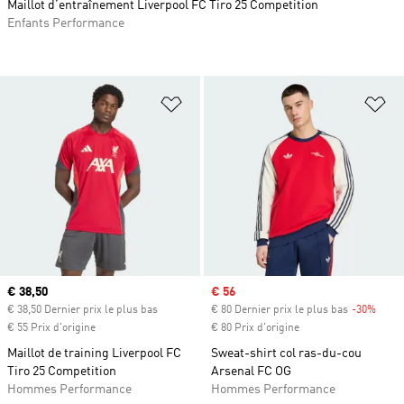
Maillot d’entraînement Liverpool FC Tiro 25 Competition
Enfants Performance
Ajouter à la Liste de produits favor
Aj
Prix actuel
€ 38,50
Prix soldé
€ 56
€ 38,50 Dernier prix le plus bas
€ 80 Dernier prix le plus bas
-30%
Rabai
€ 55 Prix d'origine
€ 80 Prix d'origine
Maillot de training Liverpool FC
Sweat-shirt col ras-du-cou
Tiro 25 Competition
Arsenal FC OG
Hommes Performance
Hommes Performance