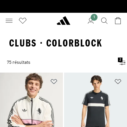
1
CLUBS · COLORBLOCK
2
75 résultats
Ajouter à la Liste de produits favor
Aj