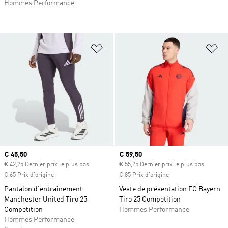
Hommes Performance
Ajouter à la Liste de produits favor
Aj
Prix actuel
€ 45,50
Prix actuel
€ 59,50
€ 42,25 Dernier prix le plus bas
€ 55,25 Dernier prix le plus bas
€ 65 Prix d'origine
€ 85 Prix d'origine
Pantalon d'entraînement
Veste de présentation FC Bayern
Manchester United Tiro 25
Tiro 25 Competition
Competition
Hommes Performance
Hommes Performance