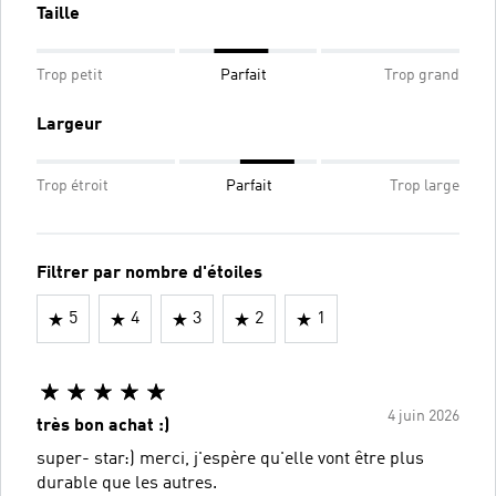
Taille
Trop petit
Parfait
Trop grand
Largeur
Trop étroit
Parfait
Trop large
Filtrer par nombre d'étoiles
5
4
3
2
1
4 juin 2026
très bon achat :)
super- star:) merci, j'espère qu'elle vont être plus
durable que les autres.