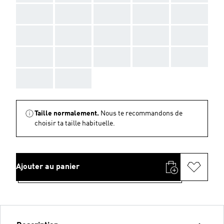
AAA
AAA
AAA
AAA
AAA
AAA
AAA
AAA
AAA
AAA
AAA
AAA
AAA
AAA
AAA
AAA
AAA
Taille normalement.
Nous te recommandons de
choisir ta taille habituelle.
Ajouter au panier