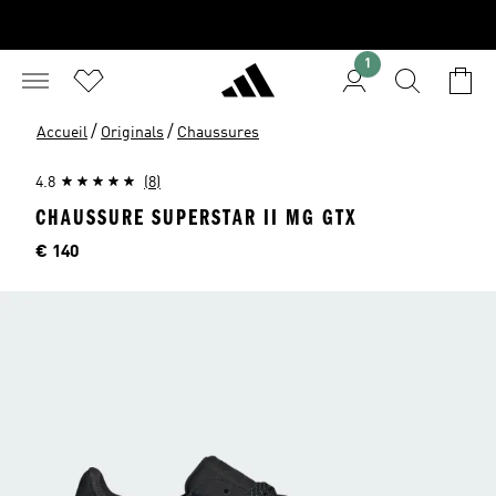
1
/
/
Accueil
Originals
Chaussures
4.8
(8)
CHAUSSURE SUPERSTAR II MG GTX
Price
€ 140