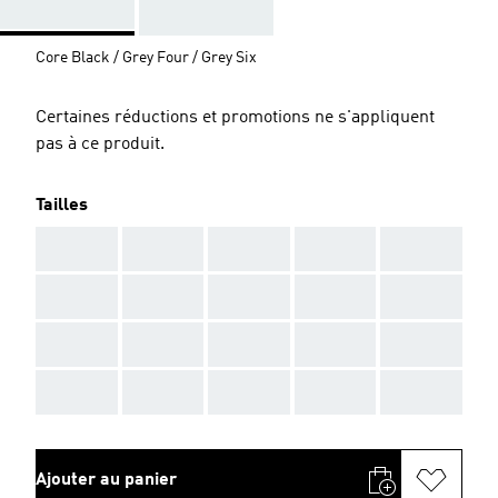
Core Black / Grey Four / Grey Six
Certaines réductions et promotions ne s'appliquent
pas à ce produit.
Tailles
AAA
AAA
AAA
AAA
AAA
AAA
AAA
AAA
AAA
AAA
AAA
AAA
AAA
AAA
AAA
AAA
AAA
AAA
AAA
AAA
Ajouter au panier