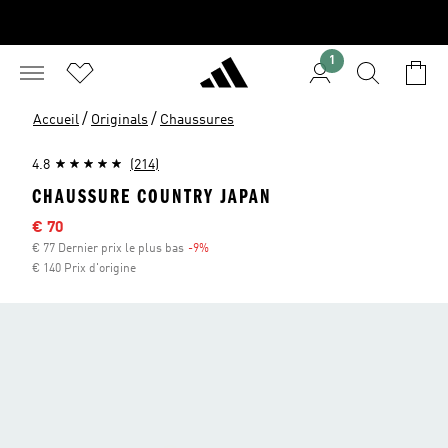
1
/
/
Accueil
Originals
Chaussures
4.8
(214)
CHAUSSURE COUNTRY JAPAN
Sale price
€ 70
€ 77 Dernier prix le plus bas
-9%
Discount
€ 140 Prix d'origine