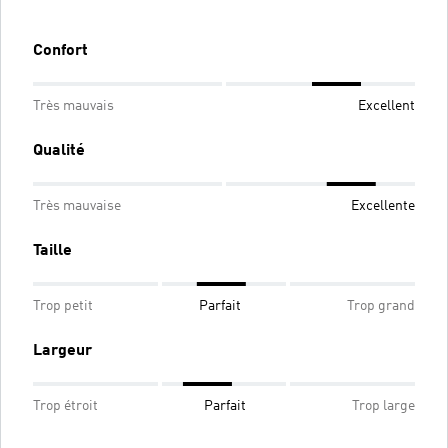
Confort
Très mauvais
Excellent
Qualité
Très mauvaise
Excellente
Taille
Trop petit
Parfait
Trop grand
Largeur
Trop étroit
Parfait
Trop large