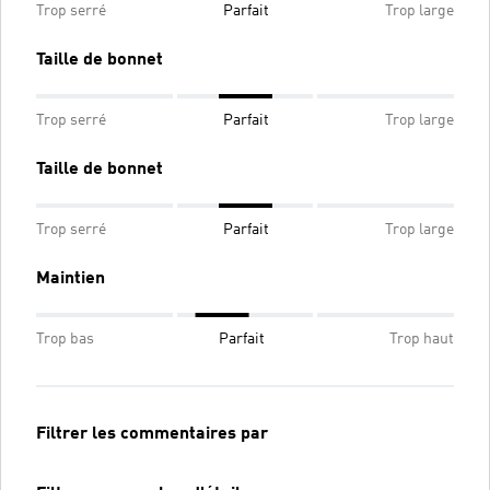
Trop serré
Parfait
Trop large
Taille de bonnet
Trop serré
Parfait
Trop large
Taille de bonnet
Trop serré
Parfait
Trop large
Maintien
Trop bas
Parfait
Trop haut
Filtrer les commentaires par