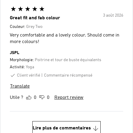
3 août 2026
Great fit and fab colour
Couleur:
Grey Two
Very comfortable and a lovely colour. Should come in
more colours!
JSPL
Morphologie:
Poitrine et tour de buste équivalents
Activité:
Yoga
Client vérifié
Commentaire récompensé
Translate
Utile ?
0
0
Report review
Lire plus de commentaires