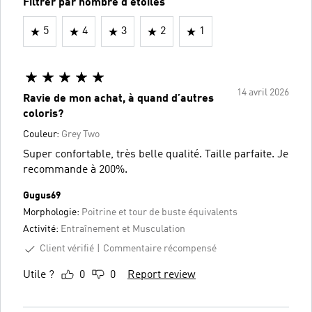
Filtrer par nombre d'étoiles
5
4
3
2
1
14 avril 2026
Ravie de mon achat, à quand d’autres
coloris?
Couleur:
Grey Two
Super confortable, très belle qualité. Taille parfaite. Je
recommande à 200%.
Gugus69
Morphologie:
Poitrine et tour de buste équivalents
Activité:
Entraînement et Musculation
Client vérifié
Commentaire récompensé
Utile ?
0
0
Report review