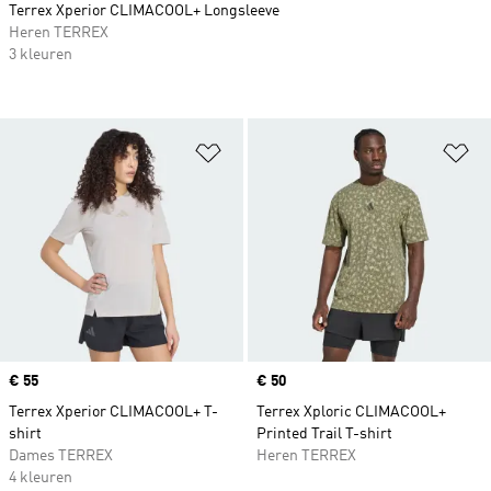
Terrex Xperior CLIMACOOL+ Longsleeve
Heren TERREX
3 kleuren
Op verlanglijst zetten
Op
Price
€ 55
Price
€ 50
Terrex Xperior CLIMACOOL+ T-
Terrex Xploric CLIMACOOL+
shirt
Printed Trail T-shirt
Dames TERREX
Heren TERREX
4 kleuren