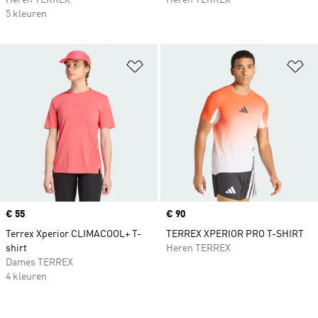
Heren TERREX
Heren TERREX
5 kleuren
Op verlanglijst zetten
Op
Price
€ 55
Price
€ 90
Terrex Xperior CLIMACOOL+ T-
TERREX XPERIOR PRO T-SHIRT
shirt
Heren TERREX
Dames TERREX
4 kleuren