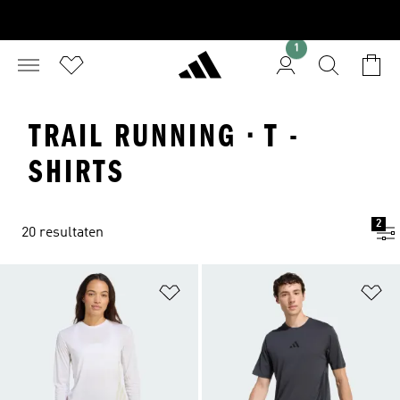
1
TRAIL RUNNING · T -
SHIRTS
2
20 resultaten
Op verlanglijst zetten
Op