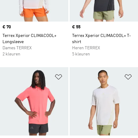
Price
€ 70
Price
€ 55
Terrex Xperior CLIMACOOL+
Terrex Xperior CLIMACOOL+ T-
Longsleeve
shirt
Dames TERREX
Heren TERREX
2 kleuren
5 kleuren
Op verlanglijst zetten
Op