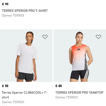
Price
€ 90
TERREX XPERIOR PRO T-SHIRT
Dames TERREX
Op verlanglijst zetten
Op
Price
€ 55
Price
€ 85
Terrex Xperior CLIMACOOL+ T-
TERREX XPERIOR PRO TANKTOP
shirt
Dames TERREX
Dames TERREX