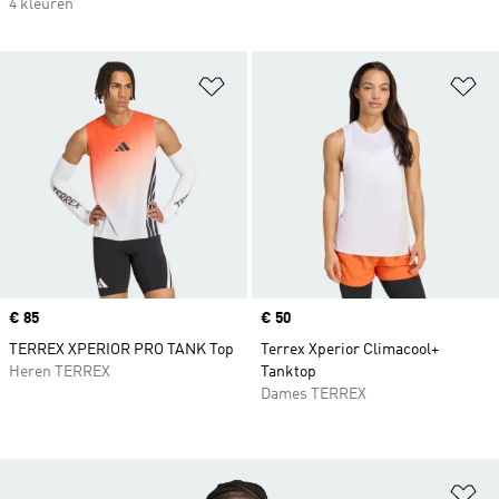
4 kleuren
Op verlanglijst zetten
Op
Price
€ 85
Price
€ 50
TERREX XPERIOR PRO TANK Top
Terrex Xperior Climacool+
Heren TERREX
Tanktop
Dames TERREX
Op