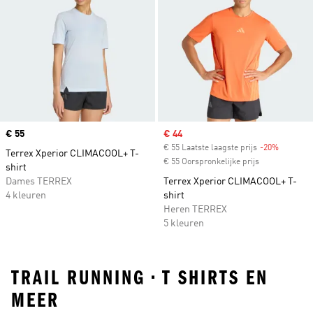
Price
€ 55
Sale price
€ 44
€ 55 Laatste laagste prijs
-20%
Discount
Terrex Xperior CLIMACOOL+ T-
€ 55 Oorspronkelijke prijs
shirt
Dames TERREX
Terrex Xperior CLIMACOOL+ T-
4 kleuren
shirt
Heren TERREX
5 kleuren
TRAIL RUNNING • T SHIRTS EN
MEER