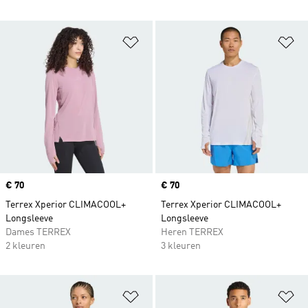
Op verlanglijst zetten
Op
Price
€ 70
Price
€ 70
Terrex Xperior CLIMACOOL+
Terrex Xperior CLIMACOOL+
Longsleeve
Longsleeve
Dames TERREX
Heren TERREX
2 kleuren
3 kleuren
Op verlanglijst zetten
Op