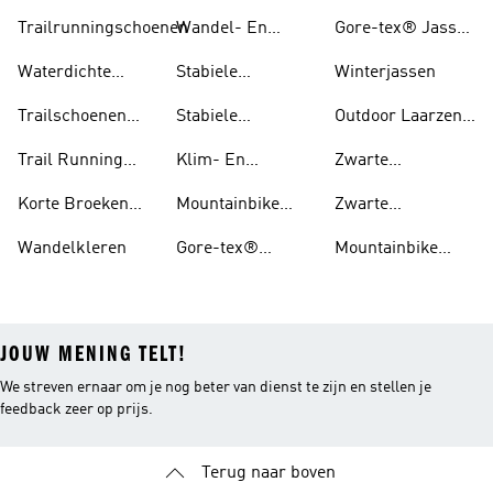
Trailrunningschoenen
Wandel- En
Gore-tex® Jassen
Hikingschoenen
En regenjas
Waterdichte
Stabiele
Winterjassen
Trailschoenen
Wandelschoenen
Trailschoenen
Stabiele
Outdoor Laarzen
Voor Heren
Voor Heren
Wandelschoenen
En Schoenen
Trail Running
Klim- En
Zwarte
Voor Dames
Schoenen Voor
Boulderschoenen
Trailschoenen
Korte Broeken
Mountainbike
Zwarte
Dames
Voor Trail
Schoenen
Wandelschoenen
Wandelkleren
Gore-tex®
Mountainbike
Running
Schoenen
Schoenen Dames
JOUW MENING TELT!
We streven ernaar om je nog beter van dienst te zijn en stellen je
feedback zeer op prijs.
Terug naar boven