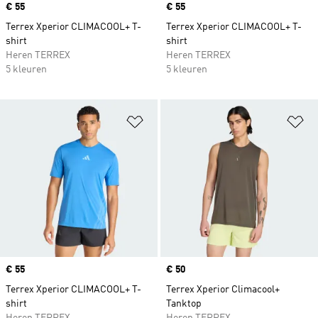
Price
€ 55
Price
€ 55
Terrex Xperior CLIMACOOL+ T-
Terrex Xperior CLIMACOOL+ T-
shirt
shirt
Heren TERREX
Heren TERREX
5 kleuren
5 kleuren
Op verlanglijst zetten
Op
Price
€ 55
Price
€ 50
Terrex Xperior CLIMACOOL+ T-
Terrex Xperior Climacool+
shirt
Tanktop