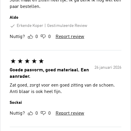
Juist maat en zitten heerlijk. Ik ga denk ik nog wel een
paar bestellen.
Aldo
Erkende Koper
Gestimuleerde Review
Nuttig?
0
0
Report review
26 januari 2026
Goede pasvorm, goed materiaal. Een
aanrader.
Zat goed, zorgt voor een goed zitting van de schoen.
Anti blaar is ook heel fijn.
Socksi
Nuttig?
0
0
Report review