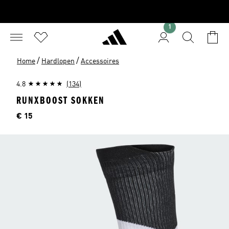
1
/
/
Home
Hardlopen
Accessoires
4.8
(134)
RUNXBOOST SOKKEN
Price
€ 15