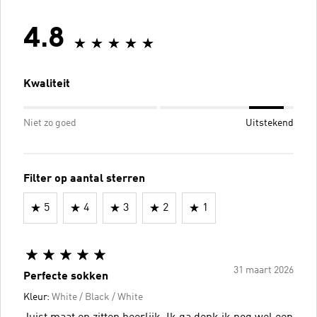
4.8
Kwaliteit
Niet zo goed
Uitstekend
Filter op aantal sterren
5
4
3
2
1
31 maart 2026
Perfecte sokken
Kleur:
White / Black / White