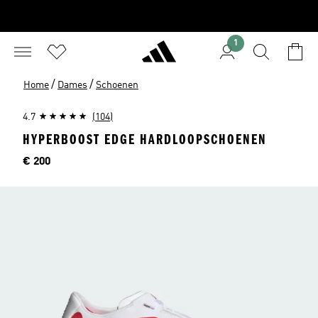
1
/
/
Home
Dames
Schoenen
4.7
(104)
HYPERBOOST EDGE HARDLOOPSCHOENEN
Price
€ 200