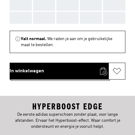
AAA
AAA
AAA
AAA
AAA
AAA
AAA
AAA
AAA
AAA
Valt normaal.
We raden je aan om je gebruikelijke
maat te bestellen.
In winkelwagen
HYPERBOOST EDGE
De eerste adidas superschoen zonder plaat, voor lange
afstanden. Ervaar het Hyperboost-effect. Waar comfort je
ondersteunt en energie je vooruit helpt.