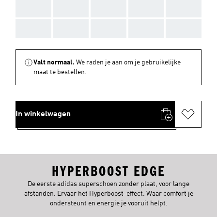
AAA
AAA
AAA
AAA
AAA
AAA
AAA
AAA
AAA
AAA
Valt normaal.
We raden je aan om je gebruikelijke
maat te bestellen.
In winkelwagen
HYPERBOOST EDGE
De eerste adidas superschoen zonder plaat, voor lange
afstanden. Ervaar het Hyperboost-effect. Waar comfort je
ondersteunt en energie je vooruit helpt.