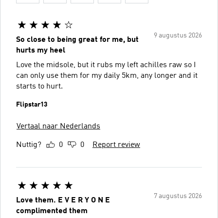
9 augustus 2026
So close to being great for me, but
hurts my heel
Love the midsole, but it rubs my left achilles raw so I
can only use them for my daily 5km, any longer and it
starts to hurt.
Flipstar13
Vertaal naar Nederlands
Nuttig?
0
0
Report review
7 augustus 2026
Love them. E V E R Y O N E
complimented them