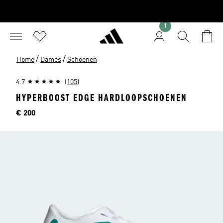
1
/
/
Home
Dames
Schoenen
4.7
(105)
HYPERBOOST EDGE HARDLOOPSCHOENEN
Price
€ 200