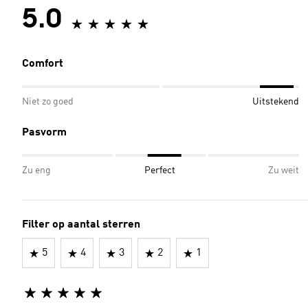
5.0
Comfort
Niet zo goed
Uitstekend
Pasvorm
Zu eng
Perfect
Zu weit
Filter op aantal sterren
5
4
3
2
1