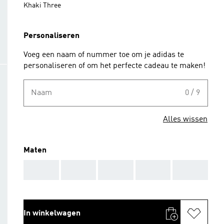
Khaki Three
Personaliseren
Voeg een naam of nummer toe om je adidas te
personaliseren of om het perfecte cadeau te maken!
Naam
0 / 9
Alles wissen
Maten
AAA
AAA
AAA
AAA
AAA
In winkelwagen