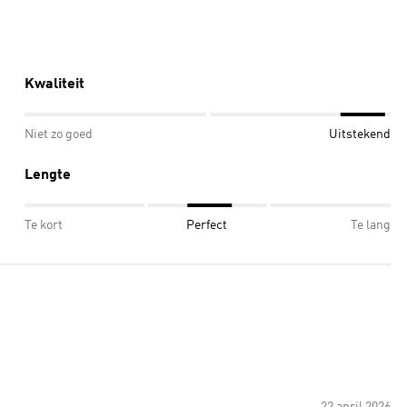
Kwaliteit
Niet zo goed
Uitstekend
Lengte
Te kort
Perfect
Te lang