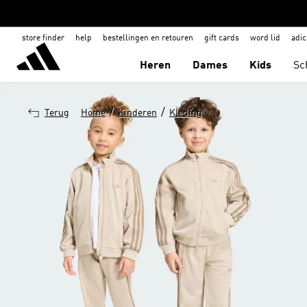
store finder
help
bestellingen en retouren
gift cards
word lid
adic
Heren
Dames
Kids
Sc
/
/
Terug
Home
Kinderen
Kleding