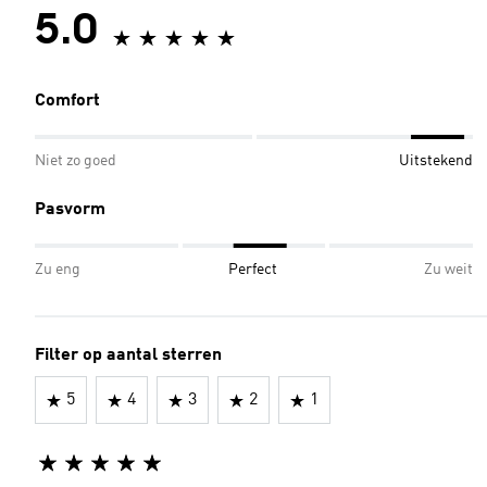
5.0
Comfort
Niet zo goed
Uitstekend
Pasvorm
Zu eng
Perfect
Zu weit
Filter op aantal sterren
5
4
3
2
1