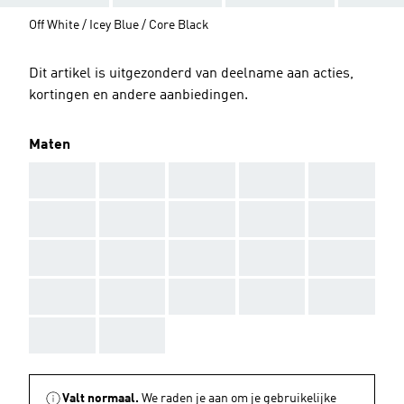
Off White / Icey Blue / Core Black
Dit artikel is uitgezonderd van deelname aan acties,
kortingen en andere aanbiedingen.
Maten
AAA
AAA
AAA
AAA
AAA
AAA
AAA
AAA
AAA
AAA
AAA
AAA
AAA
AAA
AAA
AAA
AAA
AAA
AAA
AAA
AAA
AAA
Valt normaal.
We raden je aan om je gebruikelijke