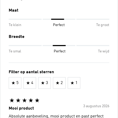
Maat
Te klein
Perfect
Te groot
Breedte
Te smal
Perfect
Te wijd
Filter op aantal sterren
5
4
3
2
1
3 augustus 2026
Mooi product
Absolute aanbeveling, mooi product en past perfect