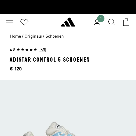
1
/
/
Home
Originals
Schoenen
4.8
(65)
ADISTAR CONTROL 5 SCHOENEN
Price
€ 120