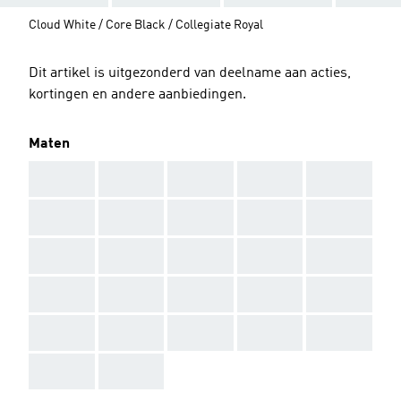
Cloud White / Core Black / Collegiate Royal
Dit artikel is uitgezonderd van deelname aan acties,
kortingen en andere aanbiedingen.
Maten
AAA
AAA
AAA
AAA
AAA
AAA
AAA
AAA
AAA
AAA
AAA
AAA
AAA
AAA
AAA
AAA
AAA
AAA
AAA
AAA
AAA
AAA
AAA
AAA
AAA
AAA
AAA