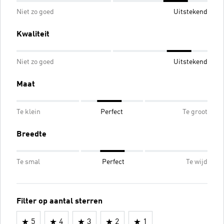
Niet zo goed
Uitstekend
Kwaliteit
Niet zo goed
Uitstekend
Maat
Te klein
Perfect
Te groot
Breedte
Te smal
Perfect
Te wijd
Filter op aantal sterren
5
4
3
2
1