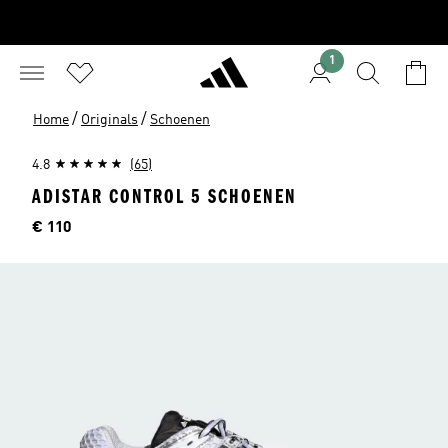
1
/
/
Home
Originals
Schoenen
4.8
(65)
ADISTAR CONTROL 5 SCHOENEN
Price
€ 110