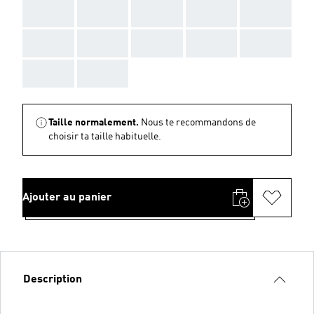
AAA
AAA
AAA
AAA
AAA
AAA
AAA
AAA
AAA
AAA
AAA
AAA
Taille normalement.
Nous te recommandons de
choisir ta taille habituelle.
Ajouter au panier
Description