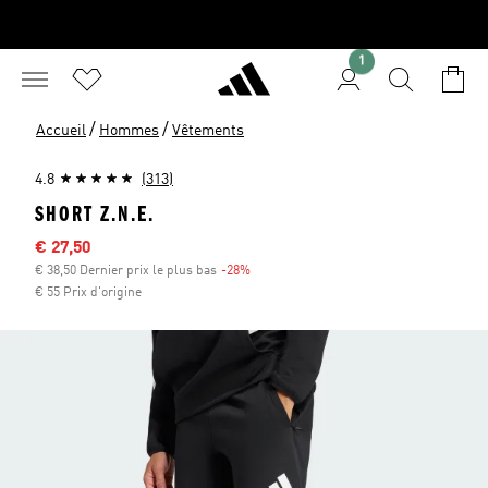
1
/
/
Accueil
Hommes
Vêtements
4.8
(313)
SHORT Z.N.E.
Sale price
€ 27,50
€ 38,50 Dernier prix le plus bas
-28%
Discount
€ 55 Prix d'origine