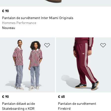
Prix
€ 90
Pantalon de survêtement Inter Miami Originals
Hommes Performance
Nouveau
Ajouter à la Liste de produits favor
Aj
Prix
€ 90
Prix
€ 65
Pantalon délavé acide
Pantalon de survêtement
Skateboarding x KDR
Firebird