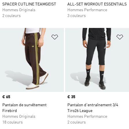
SPACER CUTLINE TEAMGEIST
ALL-SET WORKOUT ESSENTIALS
Hommes Originals
Hommes Performance
2 couleurs
3 couleurs
Ajouter à la Liste de produits favor
Aj
Prix
€ 65
Prix
€ 35
Pantalon de survêtement
Pantalon d'entraînement 3/4
Firebird
Tiro26 League
Hommes Originals
Hommes Performance
18 couleurs
2 couleurs