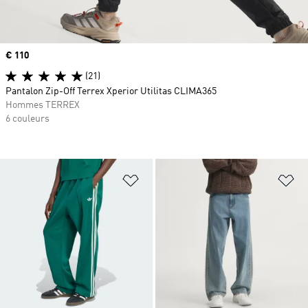
Prix
€ 110
(21)
Pantalon Zip-Off Terrex Xperior Utilitas CLIMA365
Hommes TERREX
6 couleurs
Ajouter à la Liste de produits favor
Aj