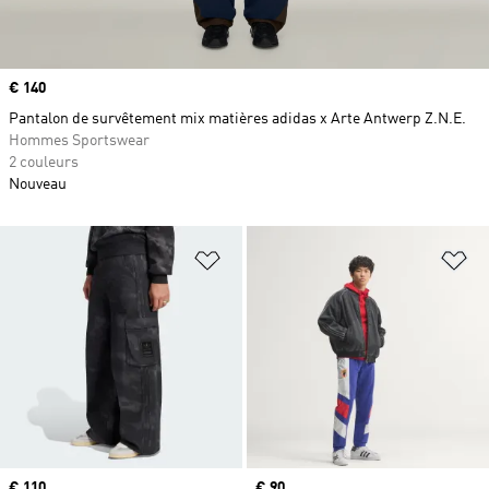
Prix
€ 140
Pantalon de survêtement mix matières adidas x Arte Antwerp Z.N.E.
Hommes Sportswear
2 couleurs
Nouveau
Ajouter à la Liste de produits favor
Aj
Prix
€ 110
Prix
€ 90