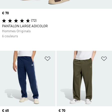
Prix
€ 70
(72)
PANTALON LARGE ADICOLOR
Hommes Originals
6 couleurs
Ajouter à la Liste de produits favor
Aj
Prix
€ 65
Prix
€ 70