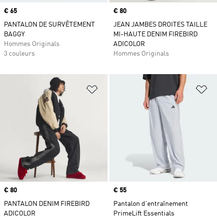
Prix
€ 65
Prix
€ 80
PANTALON DE SURVÊTEMENT
JEAN JAMBES DROITES TAILLE
BAGGY
MI-HAUTE DENIM FIREBIRD
Hommes Originals
ADICOLOR
3 couleurs
Hommes Originals
Ajouter à la Liste de produits favor
Aj
Prix
€ 80
Prix
€ 55
PANTALON DENIM FIREBIRD
Pantalon d’entraînement
ADICOLOR
PrimeLift Essentials