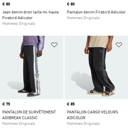
Prix
€ 80
Prix
€ 80
Jean denim droit taille mi-haute
Pantalon denim Firebird Adicolor
Firebird Adicolor
Hommes Originals
Hommes Originals
Ajouter à la Liste de produits favor
Aj
Prix
€ 75
Prix
€ 85
PANTALON DE SURVÊTEMENT
PANTALON CARGO VELOURS
ADIBREAK CLASSIC
ADICOLOR
Hommes Originals
Hommes Originals