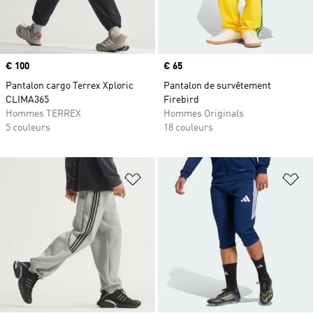
Prix
€ 100
Prix
€ 65
Pantalon cargo Terrex Xploric
Pantalon de survêtement
CLIMA365
Firebird
Hommes TERREX
Hommes Originals
5 couleurs
18 couleurs
Ajouter à la Liste de produits favor
Aj