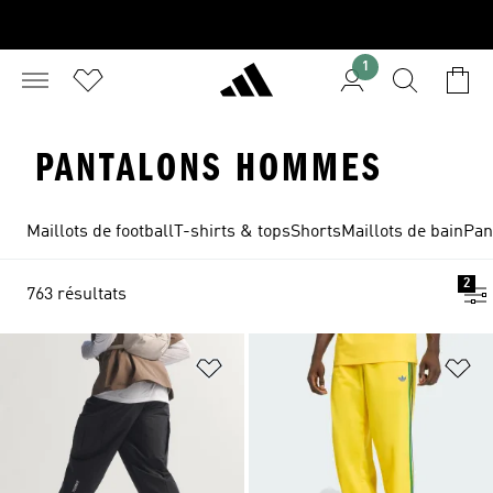
1
PANTALONS HOMMES
Maillots de football
T-shirts & tops
Shorts
Maillots de bain
Pan
2
763 résultats
Ajouter à la Liste de produits favor
Aj