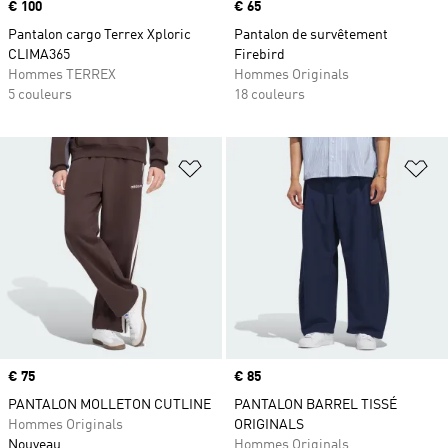
Prix
€ 100
Prix
€ 65
Pantalon cargo Terrex Xploric
Pantalon de survêtement
CLIMA365
Firebird
Hommes TERREX
Hommes Originals
5 couleurs
18 couleurs
Ajouter à la Liste de produits favor
Aj
Prix
€ 75
Prix
€ 85
PANTALON MOLLETON CUTLINE
PANTALON BARREL TISSÉ
Hommes Originals
ORIGINALS
Nouveau
Hommes Originals