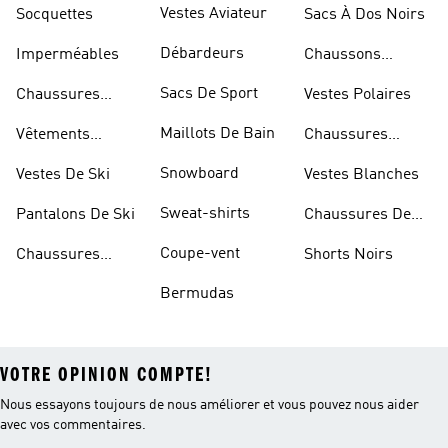
Vestes Aviateur
Socquettes
Sacs À Dos Noirs
Débardeurs
Imperméables
Chaussons
D'escalade
Sacs De Sport
Chaussures
Vestes Polaires
Blanches
Maillots De Bain
Vêtements
Chaussures
Sportifs
D'haltérophilie
Snowboard
Vestes De Ski
Vestes Blanches
Sweat-shirts
Pantalons De Ski
Chaussures De
Basketball
Coupe-vent
Chaussures
Shorts Noirs
Rouges
Bermudas
VOTRE OPINION COMPTE!
Nous essayons toujours de nous améliorer et vous pouvez nous aider
avec vos commentaires.