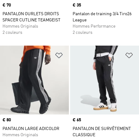
Prix
€ 70
Prix
€ 35
PANTALON OURLETS DROITS
Pantalon de training 3/4 Tiro26
SPACER CUTLINE TEAMGEIST
League
Hommes Originals
Hommes Performance
2 couleurs
2 couleurs
Ajouter à la Liste de produits favor
Aj
Prix
€ 80
Prix
€ 65
PANTALON LARGE ADICOLOR
PANTALON DE SURVÊTEMENT
Hommes Originals
CLASSIQUE