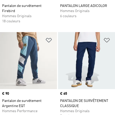
Pantalon de survêtement
PANTALON LARGE ADICOLOR
Firebird
Hommes Originals
Hommes Originals
6 couleurs
18 couleurs
Ajouter à la Liste de produits favor
Aj
Prix
€ 90
Prix
€ 65
Pantalon de survêtement
PANTALON DE SURVÊTEMENT
Argentine EQT
CLASSIQUE
Hommes Performance
Hommes Originals