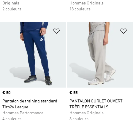
Originals
Hommes Originals
2 couleurs
18 couleurs
Ajouter à la Liste de produits favor
Aj
Prix
€ 50
Prix
€ 55
Pantalon de training standard
PANTALON OURLET OUVERT
Tiro26 League
TRÈFLE ESSENTIALS
Hommes Performance
Hommes Originals
4 couleurs
3 couleurs