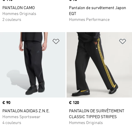
PANTALON CAMO
Pantalon de survêtement Japon
Hommes Originals
EQT
2 couleurs
Hommes Performance
Ajouter à la Liste de produits favor
Aj
Prix
€ 90
Prix
€ 120
PANTALON ADIDAS Z.N.E.
PANTALON DE SURVÊTEMENT
Hommes Sportswear
CLASSIC TIPPED STRIPES
4 couleurs
Hommes Originals