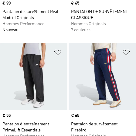
Prix
€ 90
Prix
€ 65
Pantalon de survêtement Real
PANTALON DE SURVÊTEMENT
Madrid Originals
CLASSIQUE
Hommes Performance
Hommes Originals
Nouveau
7 couleurs
Ajouter à la Liste de produits favor
Aj
Prix
€ 55
Prix
€ 65
Pantalon d’entraînement
Pantalon de survêtement
PrimeLift Essentials
Firebird