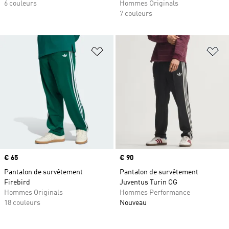
6 couleurs
Hommes Originals
7 couleurs
Ajouter à la Liste de produits favor
Aj
Prix
€ 65
Prix
€ 90
Pantalon de survêtement
Pantalon de survêtement
Firebird
Juventus Turin OG
Hommes Originals
Hommes Performance
18 couleurs
Nouveau