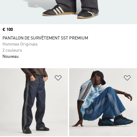
Prix
€ 100
PANTALON DE SURVÊTEMENT SST PREMIUM
Hommes Originals
2 couleurs
Nouveau
Ajouter à la Liste de produits favor
Aj