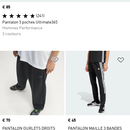
Prix
€ 85
(241)
Pantalon 5 poches Ultimate365
Hommes Performance
3 couleurs
Ajouter à la Liste de produits favor
Aj
Prix
€ 70
Prix
€ 45
PANTALON OURLETS DROITS
PANTALON MAILLE 3 BANDES