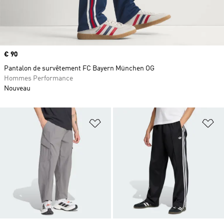
Prix
€ 90
Pantalon de survêtement FC Bayern München OG
Hommes Performance
Nouveau
Ajouter à la Liste de produits favor
Aj