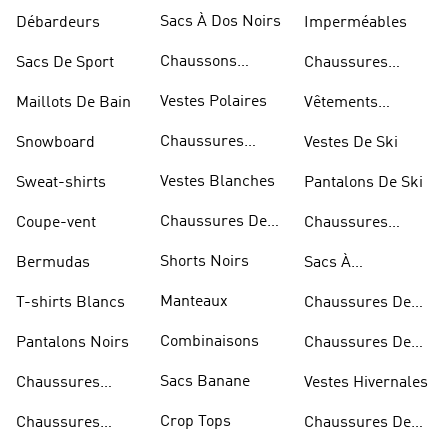
Marche
Sacs À Dos Noirs
Débardeurs
Imperméables
Chaussons
Sacs De Sport
Chaussures
D'escalade
Blanches
Vestes Polaires
Maillots De Bain
Vêtements
Sportifs
Chaussures
Snowboard
Vestes De Ski
D'haltérophilie
Vestes Blanches
Sweat-shirts
Pantalons De Ski
Chaussures De
Coupe-vent
Chaussures
Basketball
Rouges
Shorts Noirs
Bermudas
Sacs À
Bandoulière
Manteaux
T-shirts Blancs
Chaussures De
Rugby
Combinaisons
Pantalons Noirs
Chaussures De
Skateur
Sacs Banane
Chaussures
Vestes Hivernales
Bleues
Crop Tops
Chaussures
Chaussures De
Dorées
Marche