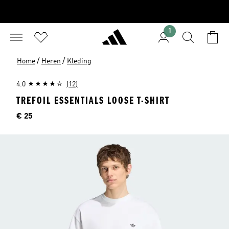
1
/
/
Home
Heren
Kleding
4.0
(12)
TREFOIL ESSENTIALS LOOSE T-SHIRT
Price
€ 25