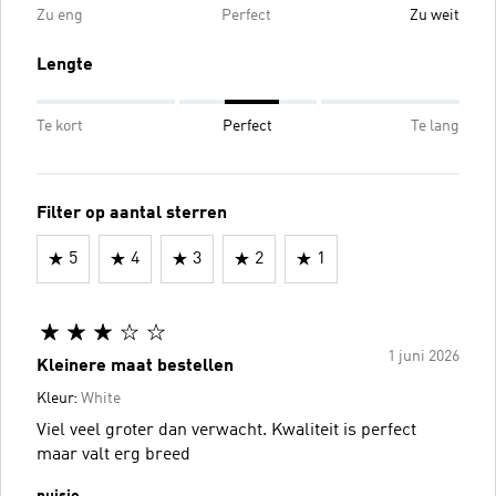
Zu eng
Perfect
Zu weit
Lengte
Te kort
Perfect
Te lang
Filter op aantal sterren
5
4
3
2
1
1 juni 2026
Kleinere maat bestellen
Kleur:
White
Viel veel groter dan verwacht. Kwaliteit is perfect
maar valt erg breed
nuisje