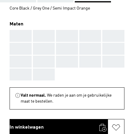
Core Black / Grey One / Semi Impact Orange
Maten
AAA
AAA
AAA
AAA
AAA
AAA
AAA
AAA
AAA
AAA
AAA
AAA
AAA
AAA
AAA
AAA
AAA
Valt normaal.
We raden je aan om je gebruikelijke
maat te bestellen.
In winkelwagen