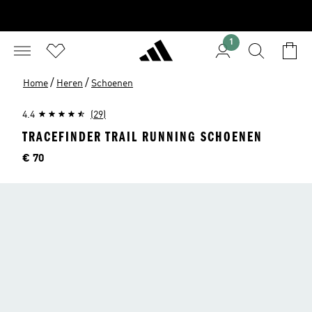
1
/
/
Home
Heren
Schoenen
4.4
(29)
TRACEFINDER TRAIL RUNNING SCHOENEN
Price
€ 70