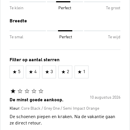
Te klein
Perfect
Te groot
Breedte
Te smal
Perfect
Te wijd
Filter op aantal sterren
5
4
3
2
1
10 augustus 2026
De minst goede aankoop.
Kleur:
Core Black / Grey One / Semi Impact Orange
De schoenen piepen en kraken. Na de vakantie gaan
ze direct retour.