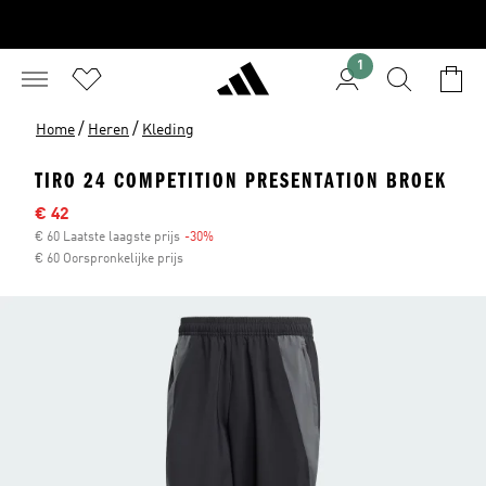
1
/
/
Home
Heren
Kleding
TIRO 24 COMPETITION PRESENTATION BROEK
Sale price
€ 42
€ 60 Laatste laagste prijs
-30%
Discount
€ 60 Oorspronkelijke prijs